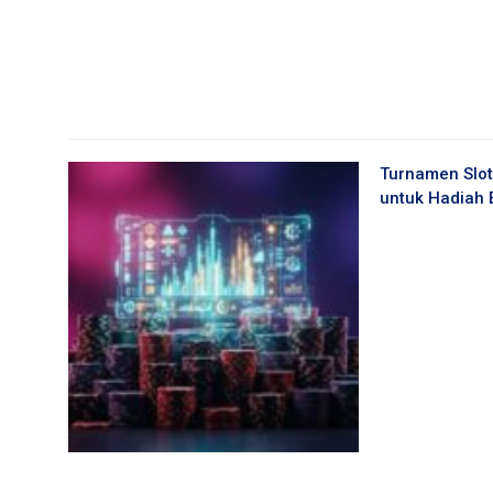
Turnamen Slo
untuk Hadiah 