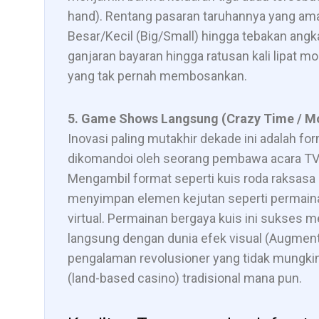
hand). Rentang pasaran taruhannya yang am
Besar/Kecil (Big/Small) hingga tebakan ang
ganjaran bayaran hingga ratusan kali lipat
yang tak pernah membosankan.
5. Game Shows Langsung (Crazy Time / Mo
Inovasi paling mutakhir dekade ini adalah fo
dikomandoi oleh seorang pembawa acara TV p
Mengambil format seperti kuis roda raksasa 
menyimpan elemen kejutan seperti permaina
virtual. Permainan bergaya kuis ini sukses
langsung dengan dunia efek visual (Augmente
pengalaman revolusioner yang tidak mungkin
(land-based casino) tradisional mana pun.