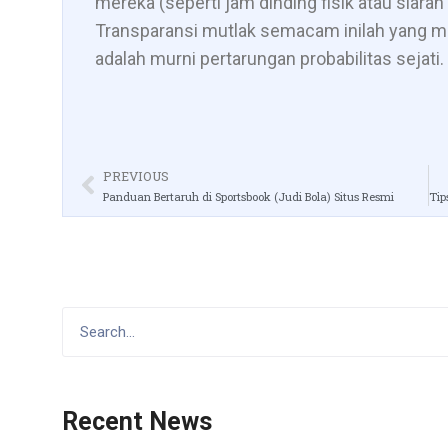
mereka (seperti jam dinding fisik atau siaran 
Transparansi mutlak semacam inilah yang
adalah murni pertarungan probabilitas sejati.
PREVIOUS
Panduan Bertaruh di Sportsbook (Judi Bola) Situs Resmi
Recent News