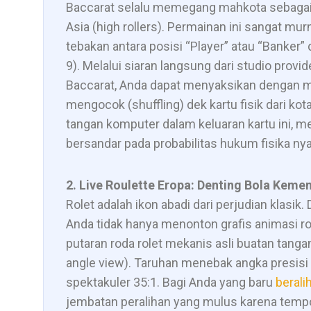
Baccarat selalu memegang mahkota sebagai 
Asia (high rollers). Permainan ini sangat m
tebakan antara posisi “Player” atau “Banker” 
9). Melalui siaran langsung dari studio provi
Baccarat, Anda dapat menyaksikan dengan ma
mengocok (shuffling) dek kartu fisik dari ko
tangan komputer dalam keluaran kartu ini, m
bersandar pada probabilitas hukum fisika nyata
2. Live Roulette Eropa: Denting Bola Kem
Rolet adalah ikon abadi dari perjudian klasik
Anda tidak hanya menonton grafis animasi r
putaran roda rolet mekanis asli buatan tanga
angle view). Taruhan menebak angka presisi 
spektakuler 35:1. Bagi Anda yang baru
berali
jembatan peralihan yang mulus karena temp