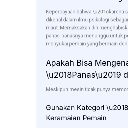
Kepercayaan bahwa \u201ckarena su
dikenal dalam ilmu psikologi sebagai
maut. Memaksakan diri menghabiska
panas-panasnya menunggu untuk pec
menyukai pemain yang bermain deng
Apakah Bisa Mengena
\u2018Panas\u2019 di
Meskipun mesin tidak punya memori, t
Gunakan Kategori \u201
Keramaian Pemain