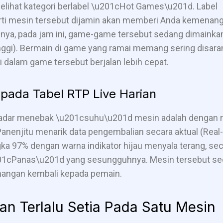
melihat kategori berlabel \u201cHot Games\u201d. Label
rti mesin tersebut dijamin akan memberi Anda kemenang
tinya, pada jam ini, game-game tersebut sedang dimainka
inggi). Bermain di game yang ramai memang sering disar
i dalam game tersebut berjalan lebih cepat.
 pada Tabel RTP Live Harian
sekadar menebak \u201csuhu\u201d mesin adalah dengan 
anenjitu menarik data pengembalian secara aktual (Real
a 97% dengan warna indikator hijau menyala terang, sec
u201cPanas\u201d yang sesungguhnya. Mesin tersebut s
angan kembali kepada pemain.
an Terlalu Setia Pada Satu Mesin