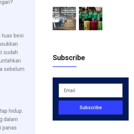
ngan?
 tuas besi
masukkan
ti sudah
Subscribe
muntahkan
ya sebelum
Subscribe
etap hidup.
g dalam
i panas