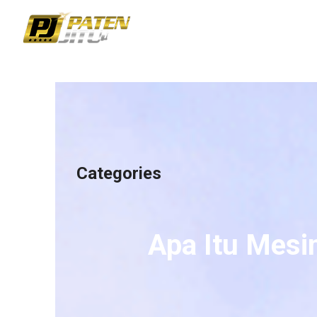
Categories
Apa Itu Mesin