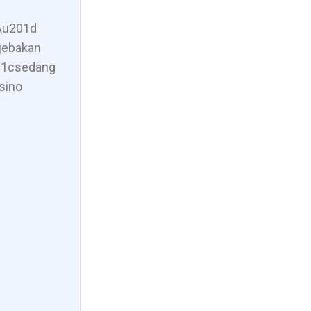
r\u201d
 jebakan
201csedang
sino