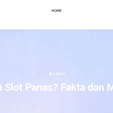
HOME
Latest
 Slot Panas? Fakta dan M