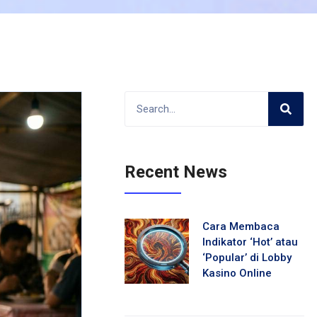
Recent News
Cara Membaca
Indikator ‘Hot’ atau
‘Popular’ di Lobby
Kasino Online