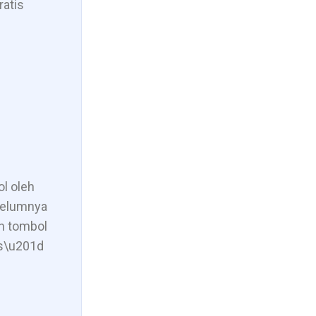
ratis
i
ol oleh
ebelumnya
an tombol
as\u201d