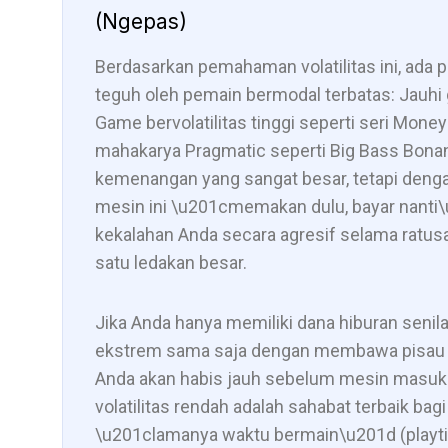
(Ngepas)
Berdasarkan pemahaman volatilitas ini, ada
teguh oleh pemain bermodal terbatas: Jauhi
Game bervolatilitas tinggi seperti seri Mone
mahakarya Pragmatic seperti Big Bass Bon
kemenangan yang sangat besar, tetapi denga
mesin ini \u201cmemakan dulu, bayar nan
kekalahan Anda secara agresif selama ratu
satu ledakan besar.
Jika Anda hanya memiliki dana hiburan senilai
ekstrem sama saja dengan membawa pisau pl
Anda akan habis jauh sebelum mesin masuk 
volatilitas rendah adalah sahabat terbaik b
\u201clamanya waktu bermain\u201d (playt