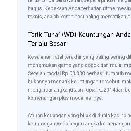
terus tanpa perlawanan, segera pindah ke ga
bagus. Kepekaan Anda terhadap ritme mesin
teknis, adalah kombinasi paling mematikan da
Tarik Tunai (WD) Keuntungan And
Terlalu Besar
Kesalahan fatal terakhir yang paling sering 
menemukan game yang cocok dan mulai mer
Setelah modal Rp 50.000 berhasil tumbuh m
bukannya menarik keuntungan tersebut, ma
mengincar angka jutaan rupiah\u2014dan be
kemenangan plus modal aslinya.
Aturan keuangan yang bijak di dunia kasino 
keuntungan Anda begitu angka kemenangan su