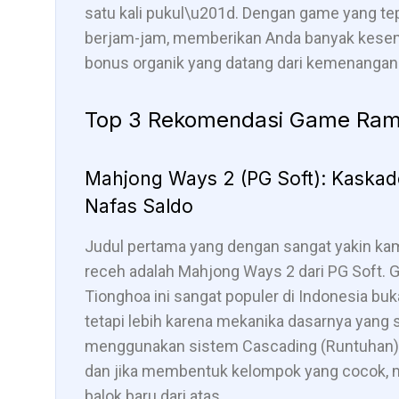
satu kali pukul\u201d. Dengan game yang tep
berjam-jam, memberikan Anda banyak kesem
bonus organik yang datang dari kemenangan 
Top 3 Rekomendasi Game Ram
Mahjong Ways 2 (PG Soft): Kaska
Nafas Saldo
Judul pertama yang dengan sangat yakin k
receh adalah Mahjong Ways 2 dari PG Soft. 
Tionghoa ini sangat populer di Indonesia bu
tetapi lebih karena mekanika dasarnya yang
menggunakan sistem Cascading (Runtuhan), d
dan jika membentuk kelompok yang cocok, m
balok baru dari atas.