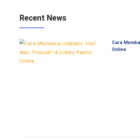
Recent News
Cara Membaca
Online