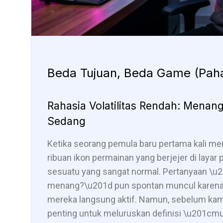
Beda Tujuan, Beda Game (Pah
Rahasia Volatilitas Rendah: Menan
Sedang
Ketika seorang pemula baru pertama kali me
ribuan ikon permainan yang berjejer di layar
sesuatu yang sangat normal. Pertanyaan \u2
menang?\u201d pun spontan muncul karena ins
mereka langsung aktif. Namun, sebelum ka
penting untuk meluruskan definisi \u201c