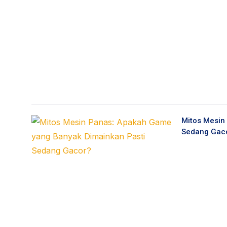
Mitos Mesin
Sedang Gac