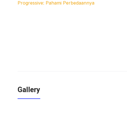
Gallery