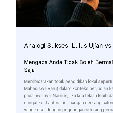
Analogi Sukses: Lulus Ujian 
Mengapa Anda Tidak Boleh Bermai
Saja
Membicarakan topik pendidikan lokal seper
Mahasiswa Baru) dalam konteks perjudian ka
pada awalnya. Namun, jika kita telaah lebih 
sangat kuat antara perjuangan seorang cal
yang ketat, dengan perjuangan seorang pema