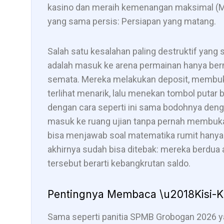
kasino dan meraih kemenangan maksimal 
yang sama persis: Persiapan yang matang.
Salah satu kesalahan paling destruktif yang
adalah masuk ke arena permainan hanya ber
semata. Mereka melakukan deposit, membu
terlihat menarik, lalu menekan tombol putar b
dengan cara seperti ini sama bodohnya den
masuk ke ruang ujian tanpa pernah membuka 
bisa menjawab soal matematika rumit hanya
akhirnya sudah bisa ditebak: mereka berdua a
tersebut berarti kebangkrutan saldo.
Pentingnya Membaca \u2018Kisi-Ki
Sama seperti panitia SPMB Grobogan 2026 yan