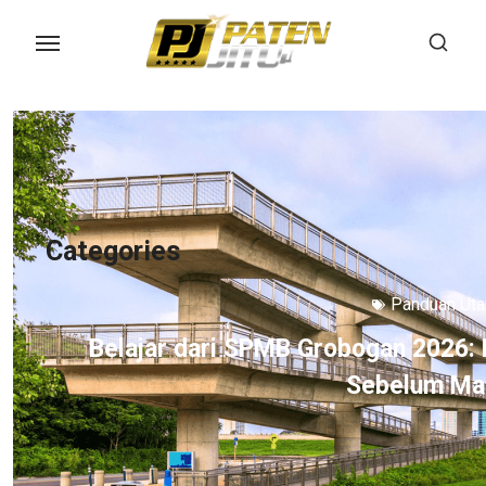
Categories
Panduan Uta
Belajar dari SPMB Grobogan 2026:
Sebelum Mai