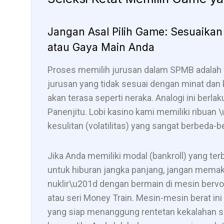
Jangan Asal Pilih Game: Sesuaika
atau Gaya Main Anda
Proses memilih jurusan dalam SPMB adalah k
jurusan yang tidak sesuai dengan minat da
akan terasa seperti neraka. Analogi ini berl
Panenjitu. Lobi kasino kami memiliki ribuan
kesulitan (volatilitas) yang sangat berbeda-b
Jika Anda memiliki modal (bankroll) yang ter
untuk hiburan jangka panjang, jangan memak
nuklir\u201d dengan bermain di mesin bervol
atau seri Money Train. Mesin-mesin berat in
yang siap menanggung rentetan kekalahan 