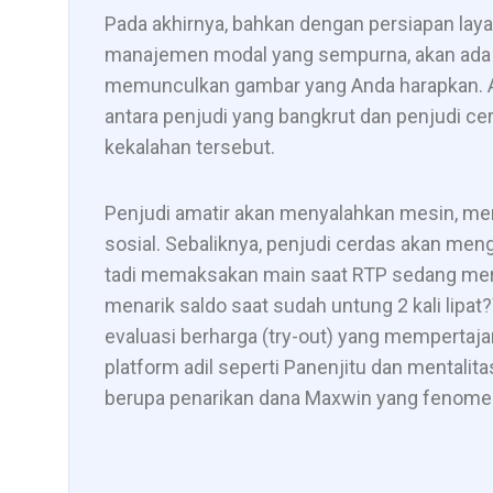
Pada akhirnya, bahkan dengan persiapan l
manajemen modal yang sempurna, akan ada ha
memunculkan gambar yang Anda harapkan. A
antara penjudi yang bangkrut dan penjudi 
kekalahan tersebut.
Penjudi amatir akan menyalahkan mesin, me
sosial. Sebaliknya, penjudi cerdas akan me
tadi memaksakan main saat RTP sedang mer
menarik saldo saat sudah untung 2 kali lipa
evaluasi berharga (try-out) yang mempertaja
platform adil seperti Panenjitu dan mentali
berupa penarikan dana Maxwin yang fenomen