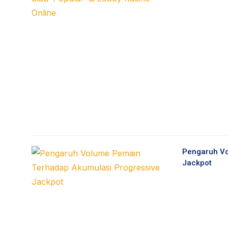
Pengaruh Vo
Jackpot