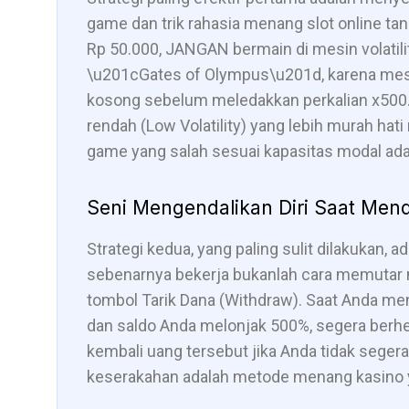
game dan trik rahasia menang slot online tan
Rp 50.000, JANGAN bermain di mesin volatilita
\u201cGates of Olympus\u201d, karena mesi
kosong sebelum meledakkan perkalian x500. 
rendah (Low Volatility) yang lebih murah ha
game yang salah sesuai kapasitas modal ada
Seni Mengendalikan Diri Saat Me
Strategi kedua, yang paling sulit dilakukan,
sebenarnya bekerja bukanlah cara memutar
tombol Tarik Dana (Withdraw). Saat Anda m
dan saldo Anda melonjak 500%, segera berh
kembali uang tersebut jika Anda tidak seg
keserakahan adalah metode menang kasino y