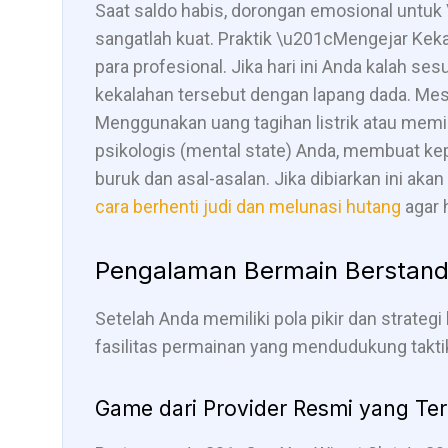
Saat saldo habis, dorongan emosional untuk 
sangatlah kuat. Praktik \u201cMengejar Kek
para profesional. Jika hari ini Anda kalah se
kekalahan tersebut dengan lapang dada. Mesi
Menggunakan uang tagihan listrik atau mem
psikologis (mental state) Anda, membuat k
buruk dan asal-asalan. Jika dibiarkan ini aka
cara berhenti judi dan melunasi hutang
agar 
Pengalaman Bermain Berstandar
Setelah Anda memiliki pola pikir dan strate
fasilitas permainan yang mendudukung takti
Game dari Provider Resmi yang Ter