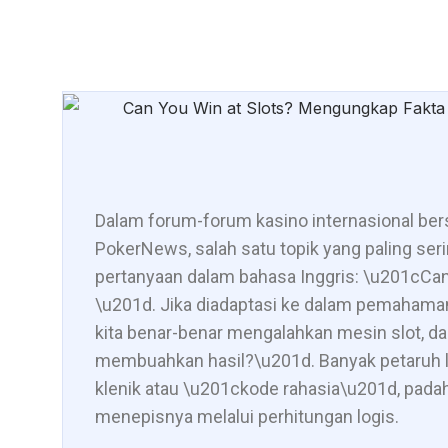
Dalam forum-forum kasino internasional bersk
PokerNews, salah satu topik yang paling ser
pertanyaan dalam bahasa Inggris: \u201cCan
\u201d. Jika diadaptasi ke dalam pemahaman l
kita benar-benar mengalahkan mesin slot, 
membuahkan hasil?\u201d. Banyak petaruh lo
klenik atau \u201ckode rahasia\u201d, padah
menepisnya melalui perhitungan logis.