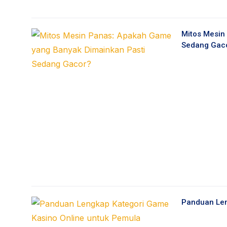
Mitos Mesin
Sedang Gac
Panduan Len