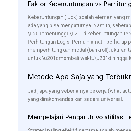
Faktor Keberuntungan vs Perhitun
Keberuntungan (luck) adalah elemen yang me
ada yang bisa mengaturnya. Namun, seberap
\u201cmenunggu\u201d keberuntungan terse
Perhitungan Logis. Pemain amatir berharap
memperhitungkan modal (bankroll), ukuran ta
untuk \u201cmembeli waktu\u201d hingga k
Metode Apa Saja yang Terbukti 
Jadi, apa yang sebenarnya bekerja (what actu
yang direkomendasikan secara universal.
Mempelajari Pengaruh Volatilitas 
Strategi paling efektif pertama adalah menye