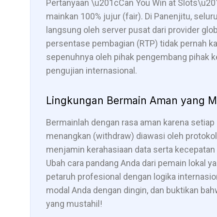
Pertanyaan \u201cCan You Win at Slots\u201
mainkan 100% jujur (fair). Di Panenjitu, selu
langsung oleh server pusat dari provider glo
persentase pembagian (RTP) tidak pernah ka
sepenuhnya oleh pihak pengembang pihak keti
pengujian internasional.
Lingkungan Bermain Aman yang 
Bermainlah dengan rasa aman karena setiap 
menangkan (withdraw) diawasi oleh protokol
menjamin kerahasiaan data serta kecepatan 
Ubah cara pandang Anda dari pemain lokal y
petaruh profesional dengan logika internasiona
modal Anda dengan dingin, dan buktikan bah
yang mustahil!