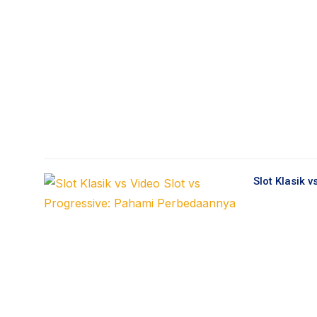
Slot Klasik 