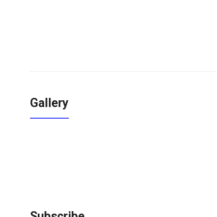
Gallery
Subscribe