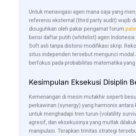
Untuk menavigasi agen mana saja yang menjun
referensi eksternal (third party audit) wajib d
disuguhkan oleh pakar pengamat forum
pate
berisi daftar putih (whitelist) agen Indone
Soft asli tanpa distorsi modifikasi skrip. Re
situs independen tersebut mengunci modal 
berfokus pada probabilitas matematika yang 
Kesimpulan Eksekusi Disiplin B
Kemenangan di mesin mutakhir seperti besuta
perkawinan (synergy) yang harmonis antara
untuk menghadapi tren turun (volatility surv
agresif, dan eksekusinya yang mutlak dilaku
manipulasi. Terapkan trinitas strategi terse