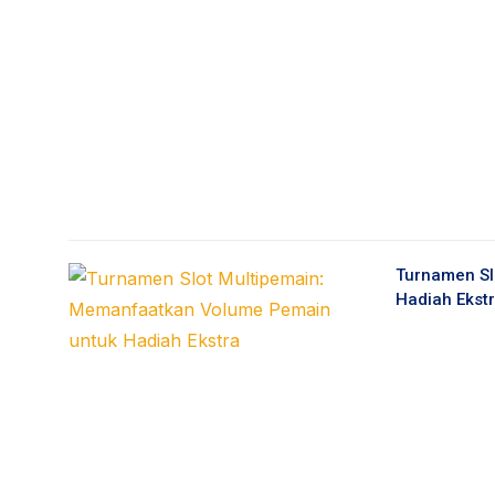
Turnamen Sl
Hadiah Ekst