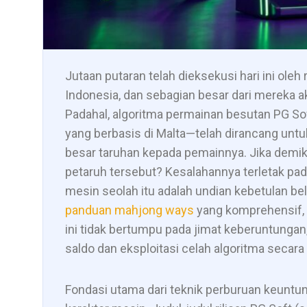
Jutaan putaran telah dieksekusi hari ini oleh
Indonesia, dan sebagian besar dari mereka 
Padahal, algoritma permainan besutan PG S
yang berbasis di Malta—telah dirancang un
besar taruhan kepada pemainnya. Jika demik
petaruh tersebut? Kesalahannya terletak pa
mesin seolah itu adalah undian kebetulan bel
panduan mahjong ways
yang komprehensif, 
ini tidak bertumpu pada jimat keberuntung
saldo dan eksploitasi celah algoritma secar
Fondasi utama dari teknik perburuan keunt