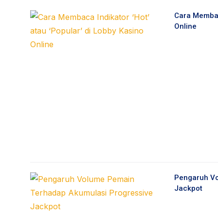
Cara Membaca
Online
Pengaruh Vo
Jackpot