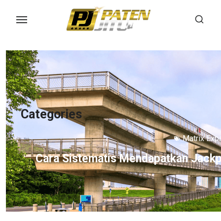
Categories
Matrix Exp
Cara Sistematis Mendapatkan Jackp