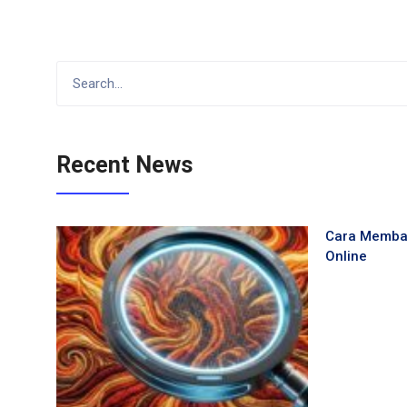
Recent News
Cara Membaca
Online