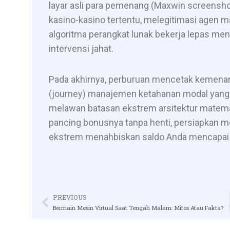
layar asli para pemenang (Maxwin screensh
kasino-kasino tertentu, melegitimasi agen 
algoritma perangkat lunak bekerja lepas me
intervensi jahat.
Pada akhirnya, perburuan mencetak kemena
(journey) manajemen ketahanan modal yang
melawan batasan ekstrem arsitektur matemati
pancing bonusnya tanpa henti, persiapkan me
ekstrem menahbiskan saldo Anda mencapai l
PREVIOUS
Bermain Mesin Virtual Saat Tengah Malam: Mitos Atau Fakta?