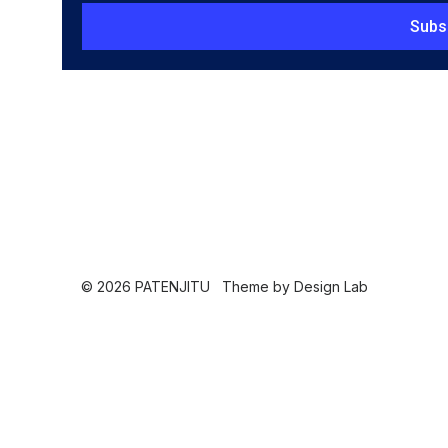
Subs
© 2026 PATENJITU
Theme by
Design Lab