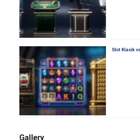
Slot Klasik 
Gallery