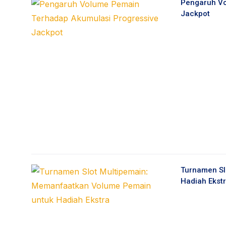
Pengaruh Vo
Jackpot
Turnamen Sl
Hadiah Ekst