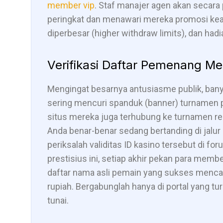
member vip
. Staf manajer agen akan secara
peringkat dan menawari mereka promosi kean
diperbesar (higher withdraw limits), dan had
Verifikasi Daftar Pemenang Me
Mengingat besarnya antusiasme publik, bany
sering mencuri spanduk (banner) turnamen 
situs mereka juga terhubung ke turnamen r
Anda benar-benar sedang bertanding di jalur 
periksalah validitas ID kasino tersebut di 
prestisius ini, setiap akhir pekan para me
daftar nama asli pemain yang sukses mencai
rupiah. Bergabunglah hanya di portal yang tu
tunai.