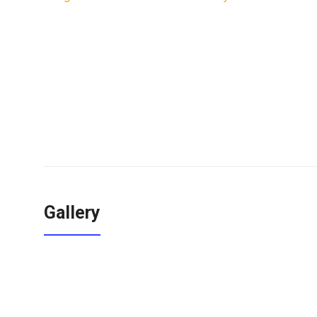
Gallery