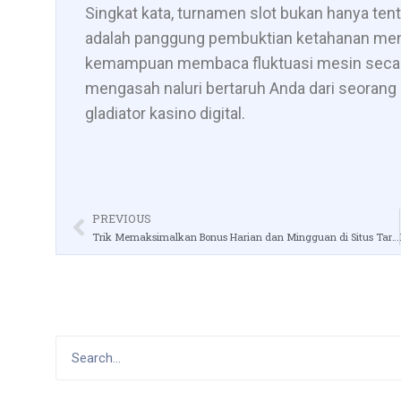
Singkat kata, turnamen slot bukan hanya tent
adalah panggung pembuktian ketahanan menta
kemampuan membaca fluktuasi mesin secara r
mengasah naluri bertaruh Anda dari seorang
gladiator kasino digital.
PREVIOUS
Trik Memaksimalkan Bonus Harian dan Mingguan di Situs Taruhan