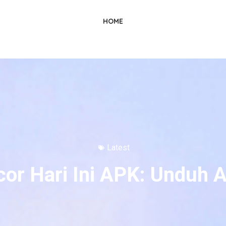
HOME
Latest
or Hari Ini APK: Unduh Ap