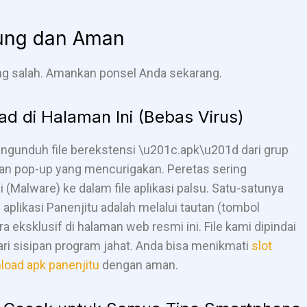
ung dan Aman
ang salah. Amankan ponsel Anda sekarang.
 di Halaman Ini (Bebas Virus)
ngunduh file berekstensi \u201c.apk\u201d dari grup
iklan pop-up yang mencurigakan. Peretas sering
 (Malware) ke dalam file aplikasi palsu. Satu-satunya
plikasi Panenjitu adalah melalui tautan (tombol
 eksklusif di halaman web resmi ini. File kami dipindai
ari sisipan program jahat. Anda bisa menikmati
slot
load apk panenjitu
dengan aman.