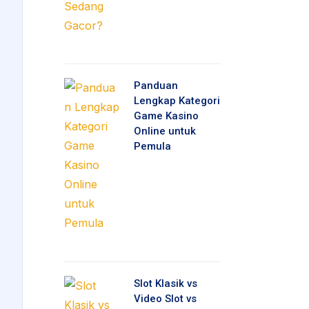
Panduan
Lengkap Kategori
Game Kasino
Online untuk
Pemula
Slot Klasik vs
Video Slot vs