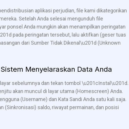
ndistribusian aplikasi perjudian, file kami dikategorikan
m mereka. Setelah Anda selesai mengunduh file
 Layar ponsel Anda mungkin akan menampilkan peringatan
1d pada peringatan tersebut, lalu aktifkan (geser tuas
emasangan dari Sumber Tidak Dikenal\u201d (Unknown
an Sistem Menyelaraskan Data Anda
ke layar sebelumnya dan tekan tombol \u201cInstal\u201d.
nenjitu akan muncul di layar utama (Homescreen) Anda.
ngguna (Username) dan Kata Sandi Anda satu kali saja.
(Sinkronisasi) saldo, riwayat permainan, dan posisi