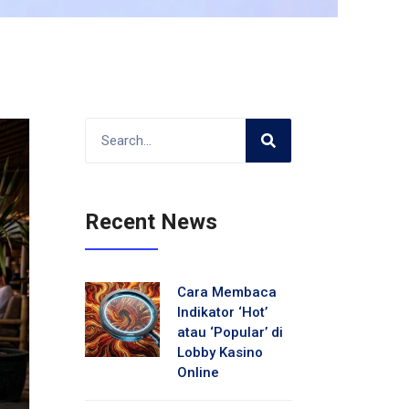
Recent News
Cara Membaca
Indikator ‘Hot’
atau ‘Popular’ di
Lobby Kasino
Online