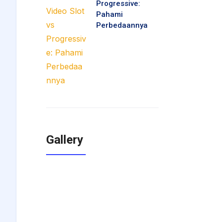
Progressive:
Pahami
Perbedaannya
Gallery