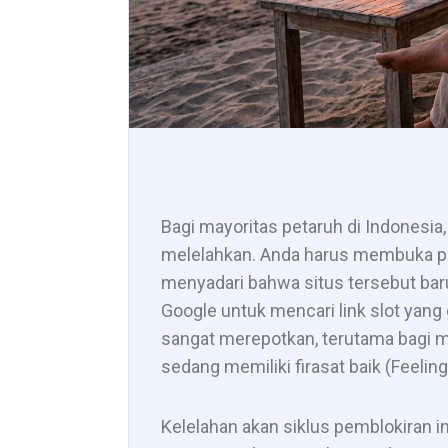
Bagi mayoritas petaruh di Indonesia,
melelahkan. Anda harus membuka per
menyadari bahwa situs tersebut baru
Google untuk mencari link slot yang ga
sangat merepotkan, terutama bagi 
sedang memiliki firasat baik (Feeli
Kelelahan akan siklus pemblokiran i