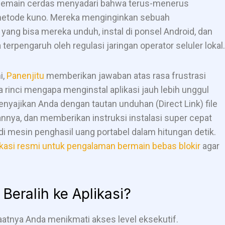
a pemain cerdas menyadari bahwa terus-menerus
metode kuno. Mereka menginginkan sebuah
yang bisa mereka unduh, instal di ponsel Android, dan
erpengaruh oleh regulasi jaringan operator seluler lokal.
i,
Panenjitu
memberikan jawaban atas rasa frustrasi
rinci mengapa menginstal aplikasi jauh lebih unggul
nyajikan Anda dengan tautan unduhan (Direct Link) file
nnya, dan memberikan instruksi instalasi super cepat
i mesin penghasil uang portabel dalam hitungan detik.
asi resmi untuk pengalaman bermain bebas blokir
agar
eralih ke Aplikasi?
saatnya Anda menikmati akses level eksekutif.