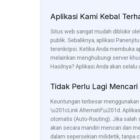
Aplikasi Kami Kebal Terh
Situs web sangat mudah diblokir ole
publik. Sebaliknya, aplikasi Panenj
terenkripsi. Ketika Anda membuka a
melainkan menghubungi server khusu
Hasilnya? Aplikasi Anda akan selal
Tidak Perlu Lagi Mencari 
Keuntungan terbesar menggunakan A
\u201cLink Alternatif\u201d. Aplika
otomatis (Auto-Routing). Jika salah 
akan secara mandiri mencari dan me
dalam sepersekian milidetik, tanpa 