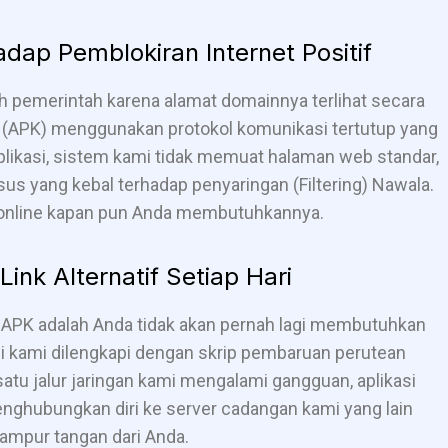
adap Pemblokiran Internet Positif
h pemerintah karena alamat domainnya terlihat secara
itu (APK) menggunakan protokol komunikasi tertutup yang
plikasi, sistem kami tidak memuat halaman web standar,
s yang kebal terhadap penyaringan (Filtering) Nawala.
u online kapan pun Anda membutuhkannya.
Link Alternatif Setiap Hari
PK adalah Anda tidak akan pernah lagi membutuhkan
si kami dilengkapi dengan skrip pembaruan perutean
satu jalur jaringan kami mengalami gangguan, aplikasi
nghubungkan diri ke server cadangan kami yang lain
campur tangan dari Anda.