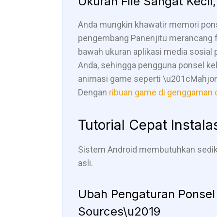
Ukuran File Sangat Keci
Anda mungkin khawatir memori pons
pengembang Panenjitu merancang fil
bawah ukuran aplikasi media sosial
Anda, sehingga pengguna ponsel kel
animasi game seperti \u201cMahjon
Dengan
ribuan game di genggaman d
Tutorial Cepat Instala
Sistem Android membutuhkan sedikit
asli.
Ubah Pengaturan Ponsel
Sources\u2019