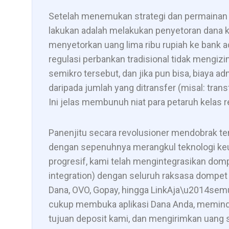
Setelah menemukan strategi dan permainan ya
lakukan adalah melakukan penyetoran dana ke
menyetorkan uang lima ribu rupiah ke bank a
regulasi perbankan tradisional tidak mengiz
semikro tersebut, dan jika pun bisa, biaya adm
daripada jumlah yang ditransfer (misal: tran
Ini jelas membunuh niat para petaruh kelas r
Panenjitu secara revolusioner mendobrak t
dengan sepenuhnya merangkul teknologi keu
progresif, kami telah mengintegrasikan do
integration) dengan seluruh raksasa dompet di
Dana, OVO, Gopay, hingga LinkAja\u2014sem
cukup membuka aplikasi Dana Anda, memin
tujuan deposit kami, dan mengirimkan uang 