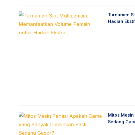
Turnamen Sl
Hadiah Ekst
Mitos Mesin
Sedang Gac