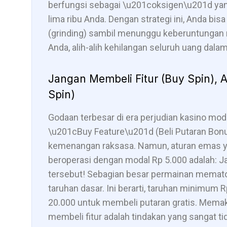
berfungsi sebagai \u201coksigen\u201d ya
lima ribu Anda. Dengan strategi ini, Anda bi
(grinding) sambil menunggu keberuntungan 
Anda, alih-alih kehilangan seluruh uang dala
Jangan Membeli Fitur (Buy Spin), 
Spin)
Godaan terbesar di era perjudian kasino m
\u201cBuy Feature\u201d (Beli Putaran Bonu
kemenangan raksasa. Namun, aturan emas yan
beroperasi dengan modal Rp 5.000 adalah: Ja
tersebut! Sebagian besar permainan mematok h
taruhan dasar. Ini berarti, taruhan minimu
20.000 untuk membeli putaran gratis. Memak
membeli fitur adalah tindakan yang sangat ti