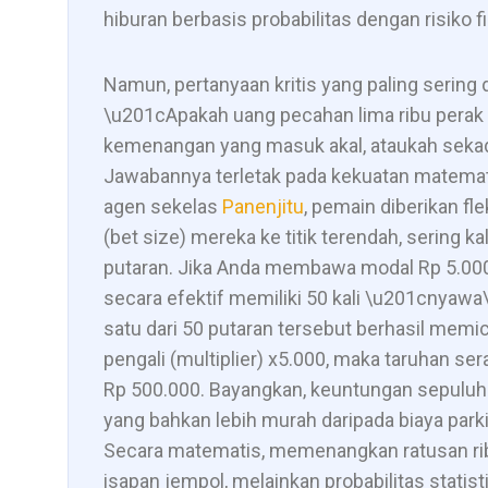
hiburan berbasis probabilitas dengan risiko f
Namun, pertanyaan kritis yang paling sering 
\u201cApakah uang pecahan lima ribu perak
kemenangan yang masuk akal, ataukah seka
Jawabannya terletak pada kekuatan matematik
agen sekelas
Panenjitu
, pemain diberikan fl
(bet size) mereka ke titik terendah, sering 
putaran. Jika Anda membawa modal Rp 5.000 
secara efektif memiliki 50 kali \u201cnyawa
satu dari 50 putaran tersebut berhasil memi
pengali (multiplier) x5.000, maka taruhan s
Rp 500.000. Bayangkan, keuntungan sepuluh r
yang bahkan lebih murah daripada biaya parkir
Secara matematis, memenangkan ratusan ribu 
isapan jempol, melainkan probabilitas statisti