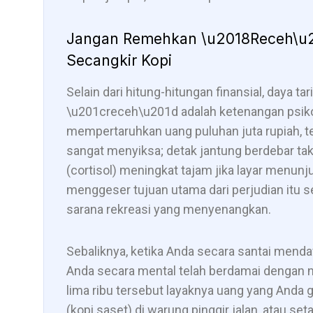
Jangan Remehkan \u2018Receh\u20
Secangkir Kopi
Selain dari hitung-hitungan finansial, daya 
\u201creceh\u201d adalah ketenangan psiko
mempertaruhkan uang puluhan juta rupiah, 
sangat menyiksa; detak jantung berdebar tak
(cortisol) meningkat tajam jika layar menunju
menggeser tujuan utama dari perjudian itu s
sarana rekreasi yang menyenangkan.
Sebaliknya, ketika Anda secara santai mendaf
Anda secara mental telah berdamai dengan 
lima ribu tersebut layaknya uang yang Anda
(kopi saset) di warung pinggir jalan, atau s