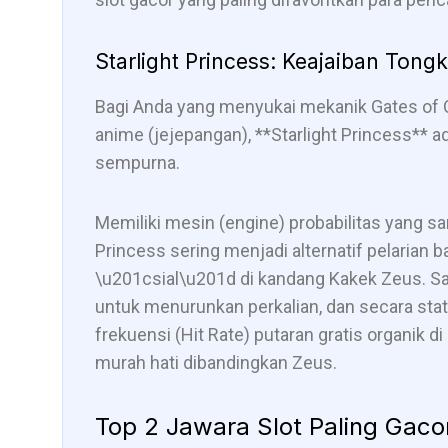
Starlight Princess: Keajaiban Tongk
Bagi Anda yang menyukai mekanik Gates of 
anime (jejepangan), **Starlight Princess** a
sempurna.
Memiliki mesin (engine) probabilitas yang s
Princess sering menjadi alternatif pelarian
\u201csial\u201d di kandang Kakek Zeus. Sa
untuk menurunkan perkalian, dan secara sta
frekuensi (Hit Rate) putaran gratis organik di 
murah hati dibandingkan Zeus.
Top 2 Jawara Slot Paling Gaco