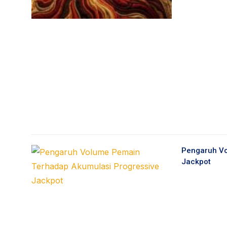
Pengaruh Vo
Jackpot