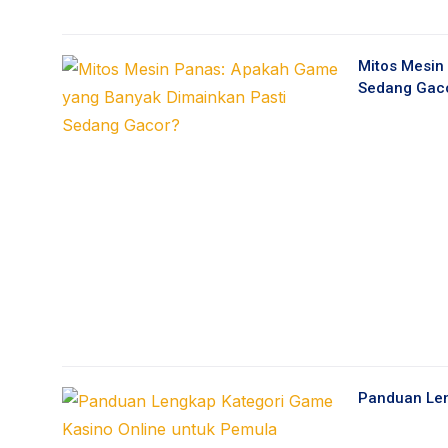
Mitos Mesin
Sedang Gac
Panduan Len