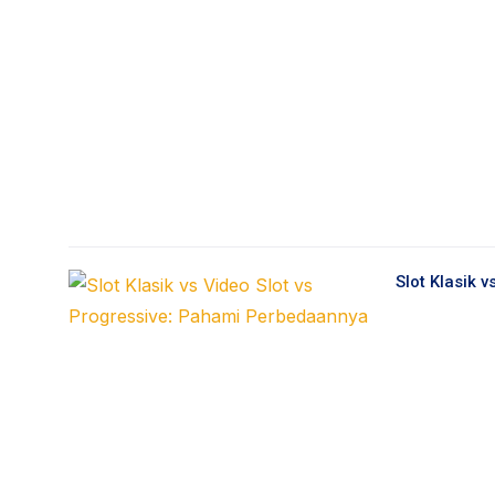
Slot Klasik 