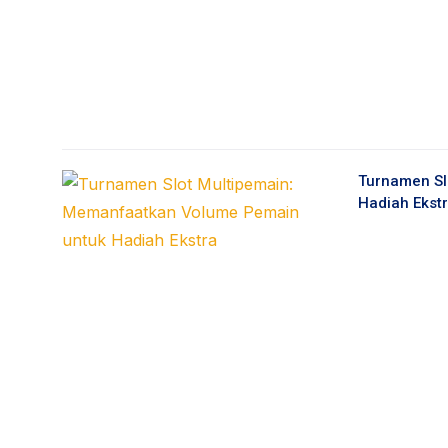
Turnamen Sl
Hadiah Ekst