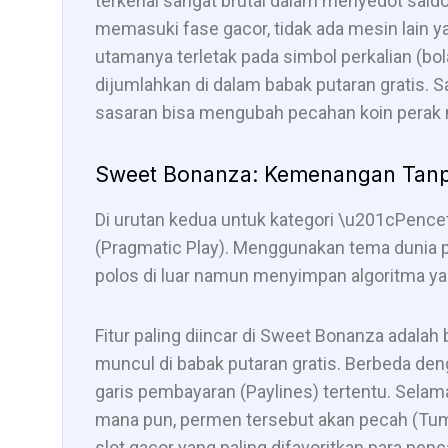
terkenal sangat brutal dalam menyedot saldo
memasuki fase gacor, tidak ada mesin lain y
utamanya terletak pada simbol perkalian (bol
dijumlahkan di dalam babak putaran gratis. 
sasaran bisa mengubah pecahan koin perak m
Sweet Bonanza: Kemenangan Tanpa 
Di urutan kedua untuk kategori \u201cPenc
(Pragmatic Play). Menggunakan tema dunia p
polos di luar namun menyimpan algoritma y
Fitur paling diincar di Sweet Bonanza adalah
muncul di babak putaran gratis. Berbeda d
garis pembayaran (Paylines) tertentu. Sela
mana pun, permen tersebut akan pecah (Tum
slot gacor yang paling difavoritkan para pen