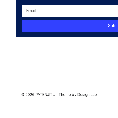
Subs
© 2026 PATENJITU
Theme by
Design Lab