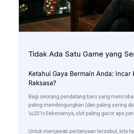
Tidak Ada Satu Game yang S
Ketahui Gaya Bermain Anda: Incar
Raksasa?
Bagi seorang pendatang baru yang mencoba 
paling membingungkan (dan paling sering dia
\u201cSebenarnya, slot paling gacor apa yan
Untuk menjawab pertanyaan tersebut, kita h