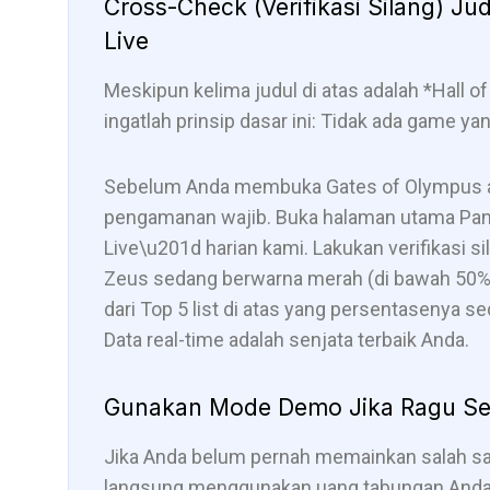
Cross-Check (Verifikasi Silang) J
Live
Meskipun kelima judul di atas adalah *Hall o
ingatlah prinsip dasar ini: Tidak ada game y
Sebelum Anda membuka Gates of Olympus at
pengamanan wajib. Buka halaman utama Pan
Live\u201d harian kami. Lakukan verifikasi s
Zeus sedang berwarna merah (di bawah 50%)?
dari Top 5 list di atas yang persentasenya s
Data real-time adalah senjata terbaik Anda.
Gunakan Mode Demo Jika Ragu Seb
Jika Anda belum pernah memainkan salah sat
langsung menggunakan uang tabungan Anda