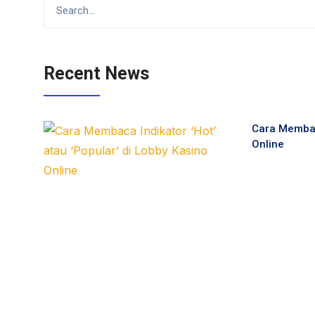
Recent News
Cara Membaca
Online