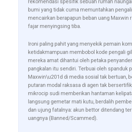
rekomendasi spesifik sebuah rumah naungan
bumi yang tidak cuma memuntahkan pengali m
mencairkan berapapun beban uang Maxwin ra
fajar menyingsing tiba.
Ironi paling pahit yang menyekik pemain kom
ketidakmampuan membobol kode pengali gila 
mereka amat dihantui oleh petaka penyande
pangkalan itu sendiri. Terbuai oleh spand
Maxwin\u201d di media sosial tak bertuan, b
putaran modal raksasa di agen tak bersertif
mikrocip sudi memberikan hantaman kelipata
langsung gemetar mati kutu, berdalih pembe
dan ujung fatalnya: akun bettor ditendang te
uangnya (Banned/Scammed).