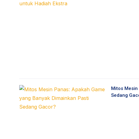
Mitos Mesin
Sedang Gac