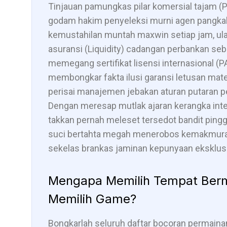
Tinjauan pamungkas pilar komersial tajam (Pil
godam hakim penyeleksi murni agen pangkal
kemustahilan muntah maxwin setiap jam, ul
asuransi (Liquidity) cadangan perbankan seb
memegang sertifikat lisensi internasional (
membongkar fakta ilusi garansi letusan ma
perisai manajemen jebakan aturan putaran pe
Dengan meresap mutlak ajaran kerangka intel
takkan pernah meleset tersedot bandit pingg
suci bertahta megah menerobos kemakmuran
sekelas brankas jaminan kepunyaan eksklusi
Mengapa Memilih Tempat Berma
Memilih Game?
Bongkarlah seluruh daftar bocoran permainan