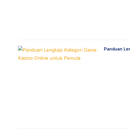
Panduan Len