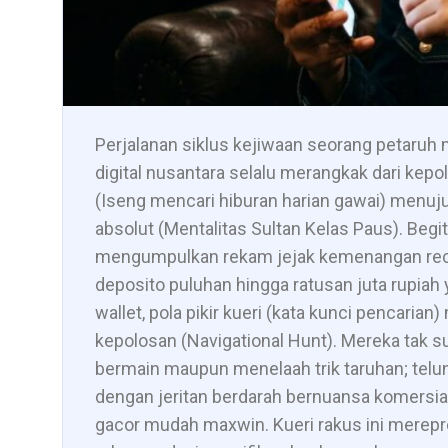
Perjalanan siklus kejiwaan seorang petaruh m
digital nusantara selalu merangkak dari k
(Iseng mencari hiburan harian gawai) menuj
absolut (Mentalitas Sultan Kelas Paus). Begi
mengumpulkan rekam jejak kemenangan re
deposito puluhan hingga ratusan juta rupia
wallet, pola pikir kueri (kata kunci pencari
kepolosan (Navigational Hunt). Mereka tak s
bermain maupun menelaah trik taruhan; te
dengan jeritan berdarah bernuansa komersial 
gacor mudah maxwin. Kueri rakus ini merep