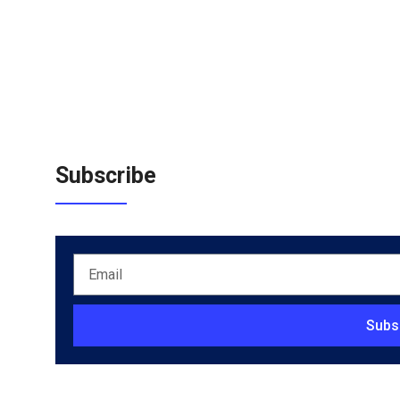
Subscribe
Subs