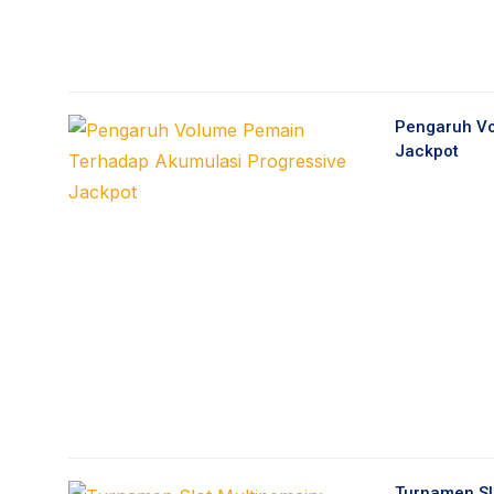
Pengaruh Vo
Jackpot
Turnamen Sl