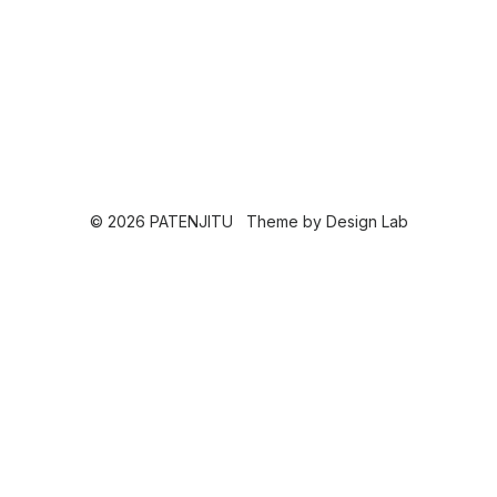
© 2026 PATENJITU
Theme by
Design Lab