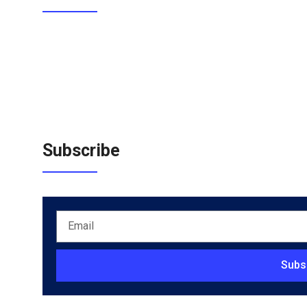
Subscribe
Subs