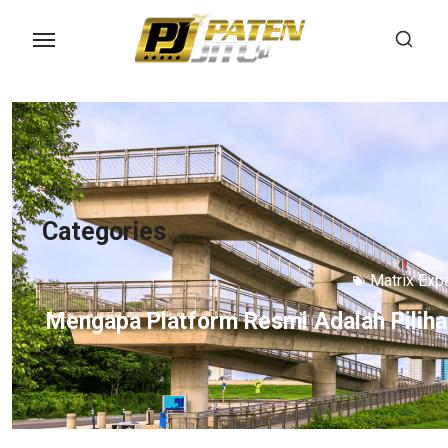
Categories
Matrix Exp
Mengapa Platform Resmi Adalah Piliha