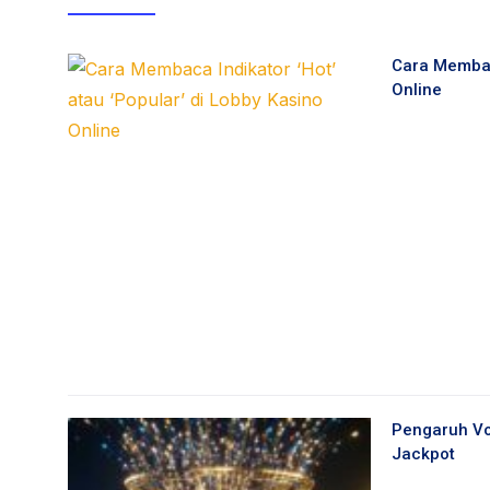
Cara Membaca
Online
Pengaruh Vo
Jackpot