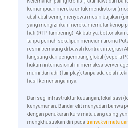
Kelemahan paling kronis (fatal flaw) dari ba
kemampuan mereka untuk mendistorsi (modif
abal-abal sering menyewa mesin bajakan (pira
yang mengizinkan mereka memutar kenop pe
hati (RTP tampering). Akibatnya, bettor aka
tanpa pernah sekalipun mencium aroma Putara
resmi bernaung di bawah kontrak integrasi A
langsung dari pengembang global (seperti PG
hukum internasional ini memaksa server ag
murni dan adil (fair play), tanpa ada celah te
hasil kemenangannya.
Dari segi infrastruktur keuangan, lokalisasi
kenyamanan. Bandar elit menyadari bahwa pe
dengan penukaran kurs mata uang asing yang 
mengkhususkan diri pada
transaksi mata ua