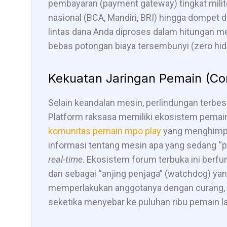
pembayaran (payment gateway) tingkat militer
nasional (BCA, Mandiri, BRI) hingga dompet di
lintas dana Anda diproses dalam hitungan meni
bebas potongan biaya tersembunyi (zero hid
Kekuatan Jaringan Pemain (C
Selain keandalan mesin, perlindungan terbe
Platform raksasa memiliki ekosistem pemain 
komunitas pemain mpo play
yang menghimpun
informasi tentang mesin apa yang sedang “pa
real-time
. Ekosistem forum terbuka ini berfu
dan sebagai “anjing penjaga” (watchdog) yan
memperlakukan anggotanya dengan curang, k
seketika menyebar ke puluhan ribu pemain la