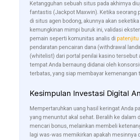
Ketangguhan sebuah situs pada akhirnya di
fantastis (Jackpot Maxwin). Ketika seorang
di situs agen bodong, akunnya akan seketika
kemungkinan mimpi buruk ini, validasi ekstern
pemain seperti komunitas analis di
patenjitu
pendaratan pencairan dana (withdrawal landi
(whitelist) dari portal penilai kasino terse
tempat Anda bernaung didanai oleh konsorsi
terbatas, yang siap membayar kemenangan te
Kesimpulan Investasi Digital A
Mempertaruhkan uang hasil keringat Anda pa
yang menuntut akal sehat. Beralih ke dalam
mencari bonus, melainkan membeli ketenanga
lagi was-was memikirkan apakah mesinnya 