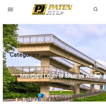
Categories
Teknol
Mengapa Login di Situs Ini Adalah P