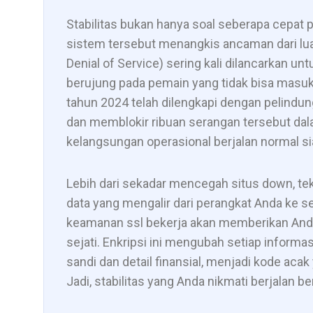
Stabilitas bukan hanya soal seberapa cepat 
sistem tersebut menangkis ancaman dari luar
Denial of Service) sering kali dilancarkan u
berujung pada pemain yang tidak bisa masuk 
tahun 2024 telah dilengkapi dengan pelindu
dan memblokir ribuan serangan tersebut dala
kelangsungan operasional berjalan normal 
Lebih dari sekadar mencegah situs down, te
data yang mengalir dari perangkat Anda ke 
keamanan ssl bekerja akan memberikan Anda
sejati. Enkripsi ini mengubah setiap informa
sandi dan detail finansial, menjadi kode aca
Jadi, stabilitas yang Anda nikmati berjalan b