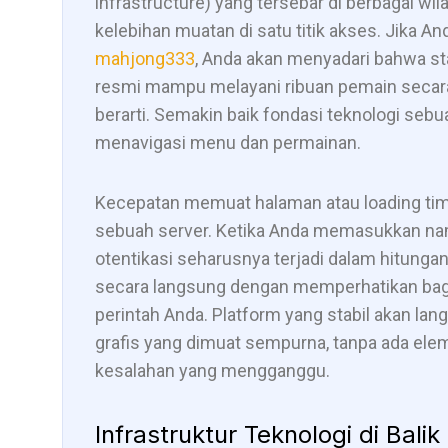
infrastructure) yang tersebar di berbagai wi
kelebihan muatan di satu titik akses. Jika
mahjong333
, Anda akan menyadari bahwa sta
resmi mampu melayani ribuan pemain secara
berarti. Semakin baik fondasi teknologi se
menavigasi menu dan permainan.
Kecepatan memuat halaman atau loading time a
sebuah server. Ketika Anda memasukkan nam
otentikasi seharusnya terjadi dalam hitungan 
secara langsung dengan memperhatikan b
perintah Anda. Platform yang stabil akan l
grafis yang dimuat sempurna, tanpa ada el
kesalahan yang mengganggu.
Infrastruktur Teknologi di Bal