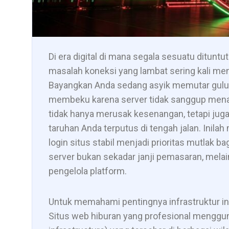
Di era digital di mana segala sesuatu dituntu
masalah koneksi yang lambat sering kali men
Bayangkan Anda sedang asyik memutar gulunga
membeku karena server tidak sanggup menanga
tidak hanya merusak kesenangan, tetapi juga
taruhan Anda terputus di tengah jalan. Inil
login situs stabil menjadi prioritas mutlak b
server bukan sekadar janji pemasaran, melain
pengelola platform.
Untuk memahami pentingnya infrastruktur ini,
Situs web hiburan yang profesional mengguna