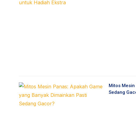
Mitos Mesin
Sedang Gac