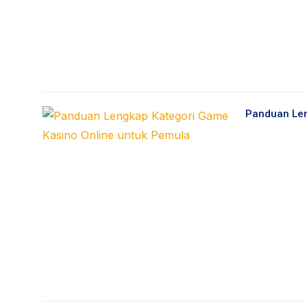
Panduan Len