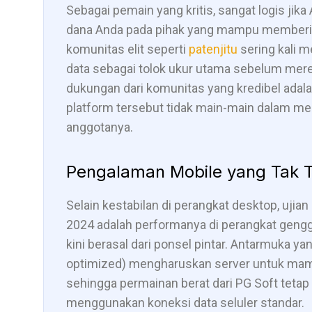
Sebagai pemain yang kritis, sangat logis j
dana Anda pada pihak yang mampu memberikan
komunitas elit seperti
patenjitu
sering kali 
data sebagai tolok ukur utama sebelum me
dukungan dari komunitas yang kredibel adalah
platform tersebut tidak main-main dalam me
anggotanya.
Pengalaman Mobile yang Tak T
Selain kestabilan di perangkat desktop, ujia
2024 adalah performanya di perangkat gengga
kini berasal dari ponsel pintar. Antarmuka 
optimized) mengharuskan server untuk ma
sehingga permainan berat dari PG Soft tetap
menggunakan koneksi data seluler standar.