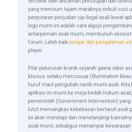
tercekik oleh ancaman penutupan dari otorit
yang mencium tajam maraknya sirkuit cuci 
perputaran perjudian cip ilegal asali lewat a
logo murni ini adalah cara algojo pengemban
antarpemain asali murni, membunuh ekosiste
forum. Lebih baik
belajar dari pengalaman str
player.
Pilar pelurusan kronik sejarah gawai siber as
khusus selaku mercusuar (Illumination Beaco
huruf maut pengubah nasib murni asali. Kita 
aplikasi ini murni ke meja bedah hukum asali;
pemerintah (Government Intervention) ya
lutut memangkas kebebasan bertaruh asali pe
ini akan meratapi dan menelanjangi kiamatny
asali murni, sekaligus menampar kewarasan 