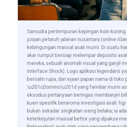
Samudra pertempuran kepingan koin kuning 
jutaan petaruh jalanan nusantara (online i
kebingungan massal asali murni. Di suatu har
akar rumput bersiap melempar deposito asal
mereka, sebuah anomali visual yang ganjil
Interface Shock). Logo aplikasi legendaris 
bersalin rupa, dan ejaan papan nama di toko 
\u201cDomino\u201d yang familiar murni asal
eksodus pertanyaan beringas membanjiri bil
kueri spesifik beraroma investigasi asali: hgi
bukan sekadar singkatan iseng belaka; ia ad
keterkejutan massal bettor yang dipaksa me
Rebranding) asali oleh sang pengembang r