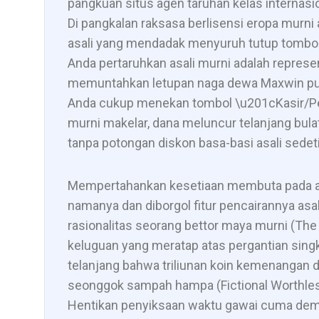
pangkuan situs agen taruhan kelas internasion
Di pangkalan raksasa berlisensi eropa murni a
asali yang mendadak menyuruh tutup tombol 
Anda pertaruhkan asali murni adalah representa
memuntahkan letupan naga dewa Maxwin puluhan
Anda cukup menekan tombol \u201cKasir/Pen
murni makelar, dana meluncur telanjang bul
tanpa potongan diskon basa-basi asali sedet
Mempertahankan kesetiaan membuta pada apli
namanya dan diborgol fitur pencairannya as
rasionalitas seorang bettor maya murni (The
keluguan yang meratap atas pergantian singkat
telanjang bahwa triliunan koin kemenangan di 
seonggok sampah hampa (Fictional Worthless
Hentikan penyiksaan waktu gawai cuma demi 