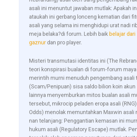
asali ini menuntut jawaban mutlak: Apakah ini
ataukah ini gerbang lonceng kematian dari fit
asali yang selama ini menghidupi urat nadi r
meja belaka?di forum. Lebih baik
belajar dar
gaznur
dan pro player.
Misteri transmutasi identitas ini (The Rebr
teori konspirasi bualan di forum-forum maya 
merintih murni menuduh pengembang asali 
(Scam/Penipuan) sisa saldo bilion koin aku
lainnya menyemburkan mitos bualan asali 
tersebut, mikrocip peladen eropa asali (RNG)
Odds) menolak memuntahkan Maxwin asali murn
nan telanjang: Penggantian kemasan ini murn
hukum asali (Regulatory Escape) mutlak. Pen