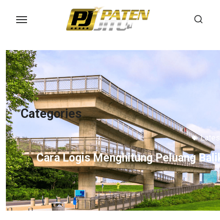
Categories
Lates
Cara Logis Menghitung Peluang Bali