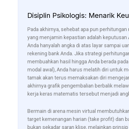
Disiplin Psikologis: Menarik Ke
Pada akhirnya, sehebat apa pun perhitungan
yang menjamin kepastian adalah keputusan 
Anda hanyalah angka di atas layar sampai u
rekening bank Anda. Jika strategi perhitung
membuahkan hasil hingga Anda berada pada p
modal awal), Anda harus melatih diri untuk 
tamak akan terus memaksakan diri mengejar
akhirnya grafik pengembalian berbalik mel
kerja keras matematis tersebut menjadi angk
Bermain di arena mesin virtual membutuhkan
target kemenangan harian (take profit) dan 
bukan sekadar saran klise, melainkan prinsip