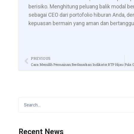
berisiko. Menghitung peluang balik modal be
sebagai CEO dari portofolio hiburan Anda, d
kepuasan bermain yang aman dan bertanggun
PREVIOUS
Cara Memilih Permainan Berdasarkan Indikator RTP Hijau
Recent News