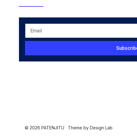
Subscrib
© 2026 PATENJITU
Theme by
Design Lab