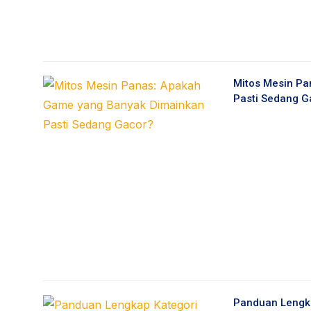
Mitos Mesin P
Pasti Sedang G
Panduan Lengka