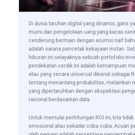
Di dunia taruhan digital yang dinamis, garis
murni dan pengelolaan uang yang kacau serin
cenderung bermain dengan asumsi naif ba
adalah sarana pencetak kekayaan instan. Seba
hiburan ini selayaknya sebuah portofolio inves
pendekatan cerdik ini adalah kemampuan me
atau yang secara universal dikenal sebagai R
tentang menantang probabilitas, melainkan
yang dipertaruhkan dengan ekspektasi peng
rasional berdasarkan data.
Untuk memulai perhitungan ROI ini, kita tid
emosional atau sekadar coba-coba. Acuan p
oleh pemain adalah persentase pengembalian