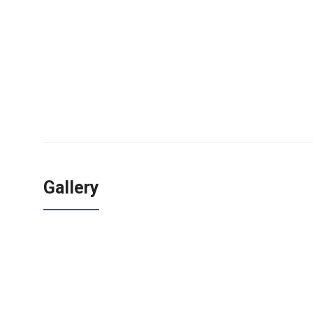
Gallery