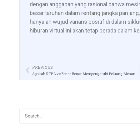
dengan anggapan yang rasional bahwa mesi
besar taruhan dalam rentang jangka panjan
hanyalah wujud varians positif di dalam siklus
hiburan virtual ini akan tetap berada dalam 
PREVIOUS
Apakah RTP Live Benar-Benar Mempengaruhi Peluang Menang Anda?