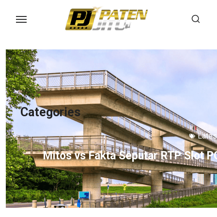
Categories
Lates
Mitos vs Fakta Seputar RTP Slot 