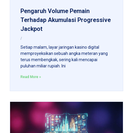
Pengaruh Volume Pemain
Terhadap Akumulasi Progressive
Jackpot
Setiap malam, layar jaringan kasino digital
memproyeksikan sebuah angka meteran yang
terus membengkak, sering kali mencapai
puluhan miliar rupiah. Ini
Read More »