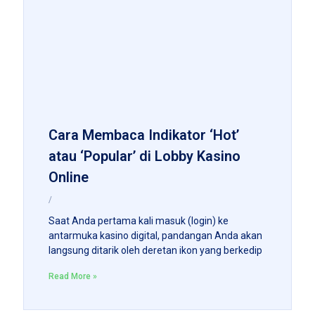
Cara Membaca Indikator ‘Hot’
atau ‘Popular’ di Lobby Kasino
Online
Saat Anda pertama kali masuk (login) ke
antarmuka kasino digital, pandangan Anda akan
langsung ditarik oleh deretan ikon yang berkedip
Read More »