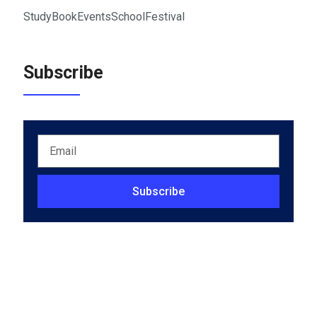
Study
Book
Events
School
Festival
Subscribe
Subscribe