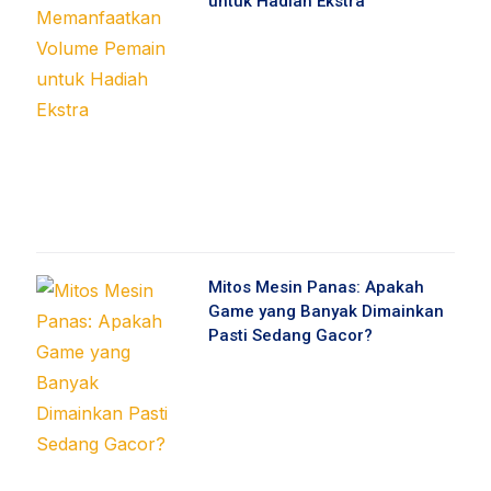
untuk Hadiah Ekstra
Mitos Mesin Panas: Apakah
Game yang Banyak Dimainkan
Pasti Sedang Gacor?