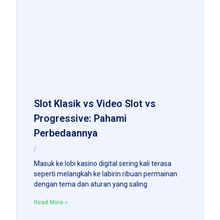
Slot Klasik vs Video Slot vs
Progressive: Pahami
Perbedaannya
Masuk ke lobi kasino digital sering kali terasa
seperti melangkah ke labirin ribuan permainan
dengan tema dan aturan yang saling
Read More »