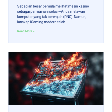
Sebagian besar pemula melihat mesin kasino
sebagai permainan isolasi—Anda melawan
komputer yang tak berwajah (RNG). Namun,
lanskap iGaming modern telah
Read More »