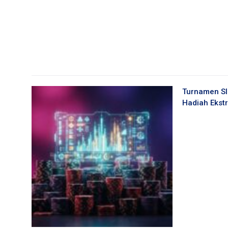
Turnamen Sl
Hadiah Ekst