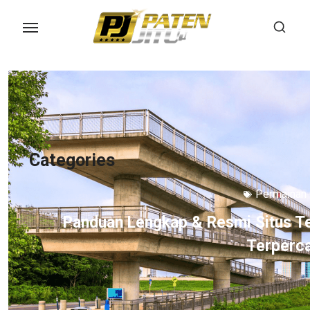
Categories
Permainan 
Panduan Lengkap & Resmi Situs Te
Terperc