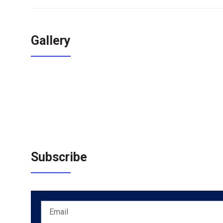
Gallery
Subscribe