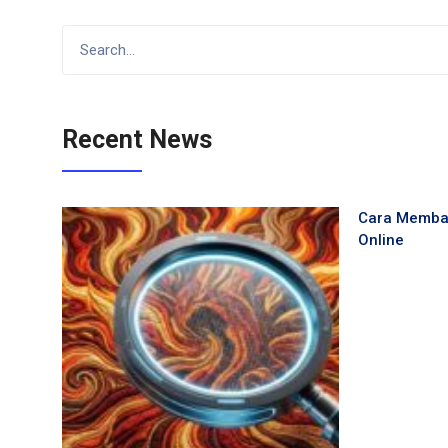
Recent News
Cara Membaca
Online