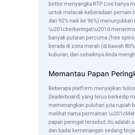
bettor menyangka RTP Live hanya me
untuk melacak keberadaan pemain la
dari 92% naik ke 96%) menunjukkan
\u201cberkeringat\u201d menerima 
banyak putaran percuma (free spins)
berada di zona merah (di bawah 80%
kuburan, dan sebaiknya Anda mengh
Memantau Papan Peringk
Beberapa platform menyajikan tulisa
(leaderboard) yang terus berkedip 
memenangkan puluhan juta rupiah b
melihat nama permainan \u201cMah
papan peringat tersebut, itu adalah
dan badai kemenangan sedang terjad