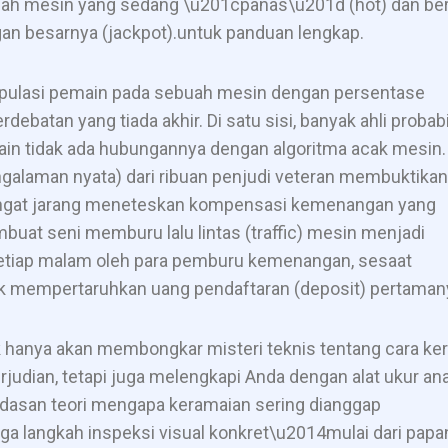
alah mesin yang sedang \u201cpanas\u201d (hot) dan be
 besarnya (jackpot).untuk panduan lengkap.
populasi pemain pada sebuah mesin dengan persentase
atan yang tiada akhir. Di satu sisi, banyak ahli probabi
n tidak ada hubungannya dengan algoritma acak mesin.
pengalaman nyata) dari ribuan penjudi veteran membuktikan
ngat jarang meneteskan kompensasi kemenangan yang
uat seni memburu lalu lintas (traffic) mesin menjadi
 setiap malam oleh para pemburu kemenangan, sesaat
mempertaruhkan uang pendaftaran (deposit) pertaman
k hanya akan membongkar misteri teknis tentang cara ker
erjudian, tetapi juga melengkapi Anda dengan alat ukur ana
ndasan teori mengapa keramaian sering dianggap
ga langkah inspeksi visual konkret\u2014mulai dari papa