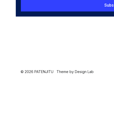
Subs
© 2026 PATENJITU
Theme by
Design Lab