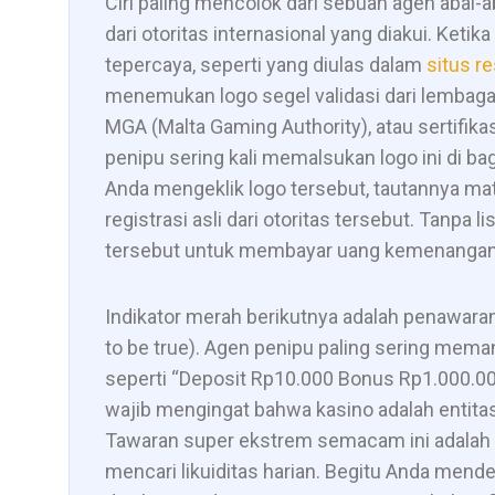
Ciri paling mencolok dari sebuah agen abal-ab
dari otoritas internasional yang diakui. Ket
tepercaya, seperti yang diulas dalam
situs r
menemukan logo segel validasi dari lembaga
MGA (Malta Gaming Authority), atau sertifika
penipu sering kali memalsukan logo ini di 
Anda mengeklik logo tersebut, tautannya ma
registrasi asli dari otoritas tersebut. Tanpa
tersebut untuk membayar uang kemenangan 
Indikator merah berikutnya adalah penawaran
to be true). Agen penipu paling sering mema
seperti “Deposit Rp10.000 Bonus Rp1.000.000
wajib mengingat bahwa kasino adalah entita
Tawaran super ekstrem semacam ini adalah t
mencari likuiditas harian. Begitu Anda mend