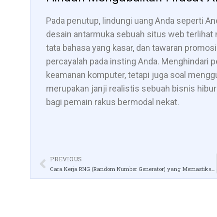
Pada penutup, lindungi uang Anda seperti Anda
desain antarmuka sebuah situs web terliha
tata bahasa yang kasar, dan tawaran promosin
percayalah pada insting Anda. Menghindari p
keamanan komputer, tetapi juga soal mengg
merupakan janji realistis sebuah bisnis hib
bagi pemain rakus bermodal nekat.
PREVIOUS
Cara Kerja RNG (Random Number Generator) yang Memastikan Fair Play