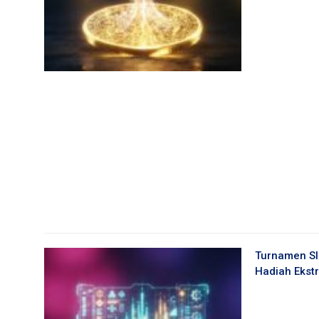
Turnamen Sl
Hadiah Ekst