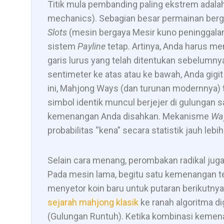
Titik mula pembanding paling ekstrem adala
mechanics). Sebagian besar permainan ber
Slots
(mesin bergaya Mesir kuno peninggala
sistem
Payline
tetap. Artinya, Anda harus me
garis lurus yang telah ditentukan sebelumny
sentimeter ke atas atau ke bawah, Anda gigit j
ini, Mahjong Ways (dan turunan modernnya) 
simbol identik muncul berjejer di gulungan sa
kemenangan Anda disahkan. Mekanisme
Way
probabilitas “kena” secara statistik jauh lebih 
Selain cara menang, perombakan radikal jug
Pada mesin lama, begitu satu kemenangan ter
menyetor koin baru untuk putaran berikutnya
sejarah mahjong klasik
ke ranah algoritma di
(Gulungan Runtuh). Ketika kombinasi kemen