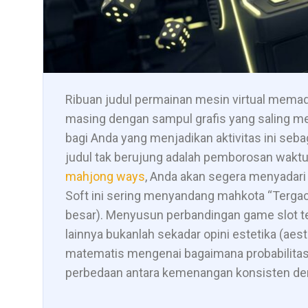
Ribuan judul permainan mesin virtual memadat
masing dengan sampul grafis yang saling me
bagi Anda yang menjadikan aktivitas ini seb
judul tak berujung adalah pemborosan wak
mahjong ways
, Anda akan segera menyadar
Soft ini sering menyandang mahkota “Terga
besar). Menyusun perbandingan game slot te
lainnya bukanlah sekadar opini estetika (aes
matematis mengenai bagaimana probabilitas
perbedaan antara kemenangan konsisten de