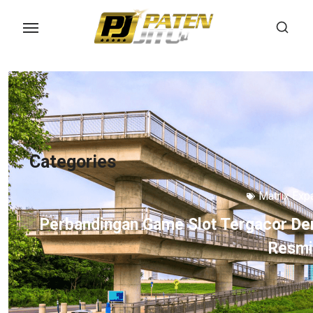
Categories
Matrix Exp
Perbandingan Game Slot Tergacor Den
Resmi