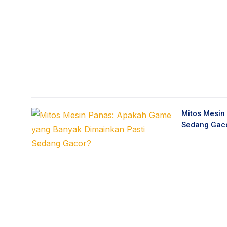
Mitos Mesin
Sedang Gac