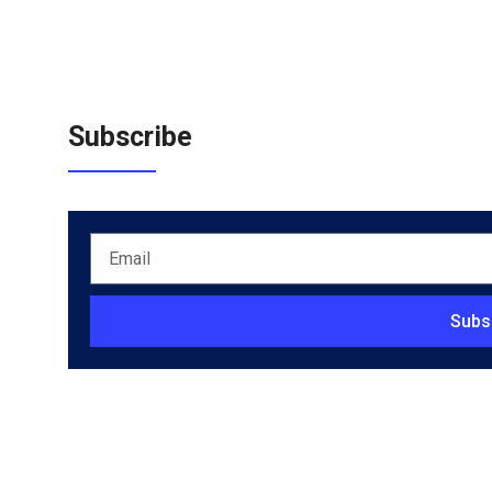
Subscribe
Subs