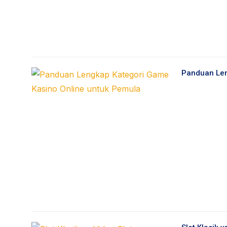
Panduan Len