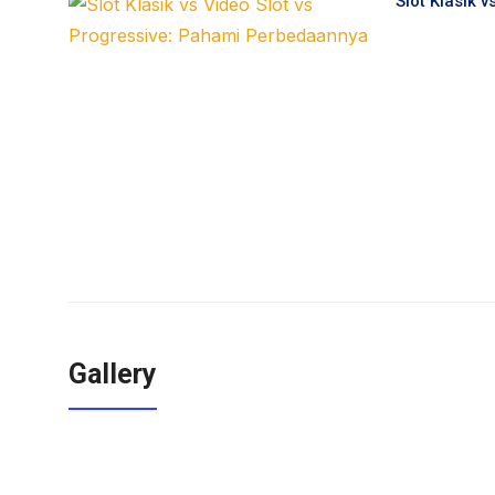
Slot Klasik 
Gallery