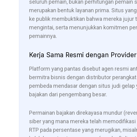
seluruh pemain, bukan perhitungan pemain seca
merupakan bentuk layanan prima. Situs yang
ke publik membuktikan bahwa mereka jujur t
mengintai, serta menunjukkan komitmen pen
pemainnya.
Kerja Sama Resmi dengan Provider
Platform yang pantas disebut agen resmi ant
bermitra bisnis dengan distributor perangkat
pembeda mendasar dengan situs judi gelap 
bajakan dari pengembang besar.
Permainan bajakan direkayasa mundur (rever
siber yang mana mereka telah memodifikasi
RTP pada persentase yang merugikan, misaln