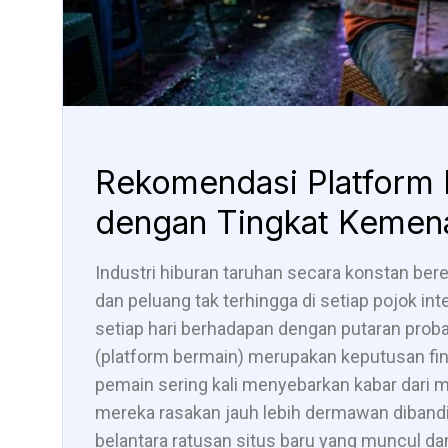
Rekomendasi Platform 
dengan Tingkat Kemena
Industri hiburan taruhan secara konstan be
dan peluang tak terhingga di setiap pojok in
setiap hari berhadapan dengan putaran proba
(platform bermain) merupakan keputusan fina
pemain sering kali menyebarkan kabar dari 
mereka rasakan jauh lebih dermawan dibandin
belantara ratusan situs baru yang muncul 