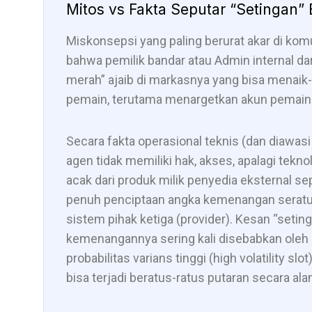
Mitos vs Fakta Seputar “Setingan”
Miskonsepsi yang paling berurat akar di ko
bahwa pemilik bandar atau Admin internal d
merah” ajaib di markasnya yang bisa menai
pemain, terutama menargetkan akun pemain 
Secara fakta operasional teknis (dan diawasi 
agen tidak memiliki hak, akses, apalagi tekn
acak dari produk milik penyedia eksternal se
penuh penciptaan angka kemenangan seratus 
sistem pihak ketiga (provider). Kesan “setin
kemenangannya sering kali disebabkan oleh
probabilitas varians tinggi (high volatility 
bisa terjadi beratus-ratus putaran secara al