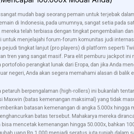
l, sangat mudah bagi seorang pemain untuk terjebak dala
. Pemain di Indonesia, pada umumnya, sangat setia pada s
 mereka telah terbiasa dengan tingkat pengembalian dan 
 untuk menjelajahi forum-forum komunitas judi interna
 pejudi tingkat lanjut (pro players) di platform seperti 
n tren yang sangat masif. Para elit pemburu jackpot in
portofolio perangkat lunak dari Eropa, dan jika Anda men
luar negeri, Anda akan segera memahami alasan di balik e
a petaruh berpengalaman (high-rollers) ini bukanlah tent
i Maxwin (batas kemenangan maksimal) yang tidak masuk
emberikan batasan kemenangan di angka 5.000x hingga m
menghancurkan batas tersebut. Mahakarya mereka diranc
bisa mencetak kemenangan hingga 50.000x, bahkan 100.0
ubah uang Rp 1.000 menjadi seratus juta rupiah dalam s