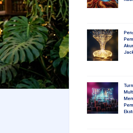
Pen
Pem
Aku
Jac
Tur
Mul
Mem
Pem
Ekst