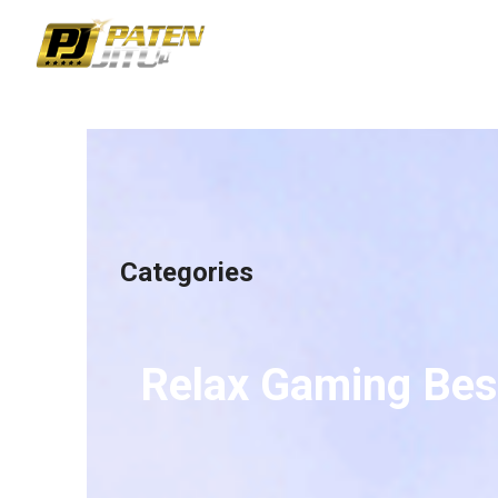
Categories
Relax Gaming Bes