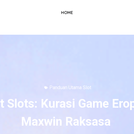
HOME
Panduan Utama Slot
t Slots: Kurasi Game Ero
Maxwin Raksasa