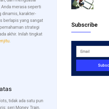
t Anda merasa seperti
dinamis, karakter-
s berlapis yang sangat
Subscribe
t pemahaman strategi
 akhir. Inilah tingkat
njitu
.
Subsc
atas
ots, tidak ada satu pun
s: seri Money Train.