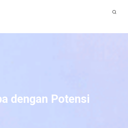
pa dengan Potensi