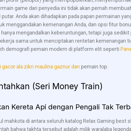
Bermain game dari penyedia ini tidak akan pernah membua
putar. Anda akan dihadapkan pada papan permainan yang 
untuk menggandakan kemenangan Anda, dan opsi fitur bonu
k hanya mengandalkan keberuntungan, tetapi juga sediki
kerja sama untuk menciptakan rentetan kemenangan tiada
leh demografi pemain modern di platform elit seperti
Pane
i gacor ala zikri maulina gaznur dan
pemain top.
ntahkan (Seri Money Train)
an Kereta Api dengan Pengali Tak Terb
l mahkota di antara seluruh katalog Relax Gaming best sl
h bahwa takhta tersebut adalah milik waralaba legendari