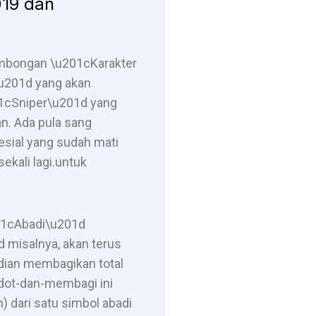
19 dan
rombongan \u201cKarakter
\u201d yang akan
01cSniper\u201d yang
n. Ada pula sang
ial yang sudah mati
kali lagi.untuk
201cAbadi\u201d
d misalnya, akan terus
udian membagikan total
yedot-dan-membagi ini
n) dari satu simbol abadi