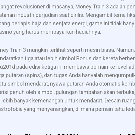
angat revolusioner di masanya, Money Train 3 adalah p
an industri perjudian saat dirilis. Mengambil tema fiksi 
rbang berlapis baja dan senjata energi, game ini tidak h
kasino yang harus membayarkan hadiahnya.
ney Train 3 mungkin terlihat seperti mesin biasa. Namun
endaratkan tiga atau lebih simbol Bonus dan kereta berh
\u201d pada edisi ketiga ini membawa pemain ke level ad
ga putaran (spins), dan tugas Anda hanyalah mengumpulk
satu simbol mendarat, nyawa putaran Anda otomatis kemba
terisi penuh oleh simbol, gulungan tambahan akan terbuk
 lebih banyak kemenangan untuk mendarat. Desain ruang
strofobia yang menyenangkan, di mana pemain tahu ledak