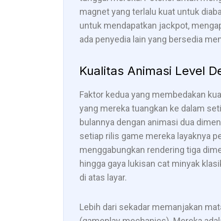
magnet yang terlalu kuat untuk diabai
untuk mendapatkan jackpot, mengap
ada penyedia lain yang bersedia memb
Kualitas Animasi Level 
Faktor kedua yang membedakan kualit
yang mereka tuangkan ke dalam setia
bulannya dengan animasi dua dime
setiap rilis game mereka layaknya p
menggabungkan rendering tiga dimens
hingga gaya lukisan cat minyak klas
di atas layar.
Lebih dari sekadar memanjakan mata, 
(gameplay mechanics). Mereka adal