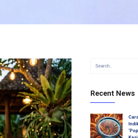
Recent News
Car
Indi
‘Pop
Kasi