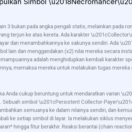
pulkan Simbol \u2018Necromancer\u20
ain 3 bukan pada angka pengali statis, melainkan pada 
ang terjun ke atas kereta. Ada karakter \u201cCollector
 layar dan menambahkannya ke sakunya sendiri. Ada \u2
l lain dan menggandakan (x2) nilai mereka secara insta
ampuannya adalah menghidupkan kembali karakter spes
elumnya, memaksa mereka untuk melakukan tugas mereka se
jika Anda cukup beruntung untuk mendaratkan varian \u
ini. Sebuah simbol \u201cPersistent Collector-Payer\u201
enambahkan semuanya ke dalam nilainya sendiri, dan kem
mbali ke setiap simbol di layar. Ia melakukan siklus men
an* hingga fitur berakhir. Reaksi berantai (chain reactio