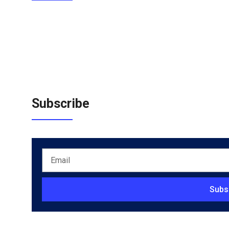
Subscribe
Subs