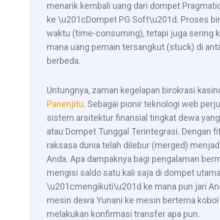
menarik kembali uang dari dompet Pragmatic
ke \u201cDompet PG Soft\u201d. Proses biro
waktu (time-consuming), tetapi juga sering 
mana uang pemain tersangkut (stuck) di an
berbeda.
Untungnya, zaman kegelapan birokrasi kasino
Panenjitu
. Sebagai pionir teknologi web per
sistem arsitektur finansial tingkat dewa y
atau Dompet Tunggal Terintegrasi. Dengan fit
raksasa dunia telah dilebur (merged) menjad
Anda. Apa dampaknya bagi pengalaman berm
mengisi saldo satu kali saja di dompet utama
\u201cmengikuti\u201d ke mana pun jari And
mesin dewa Yunani ke mesin bertema koboi 
melakukan konfirmasi transfer apa pun.