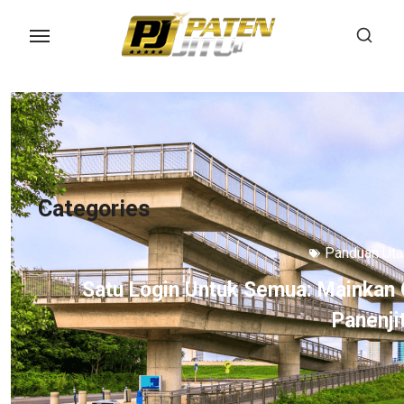
Categories
Panduan Uta
Satu Login Untuk Semua: Mainkan 
Panenji