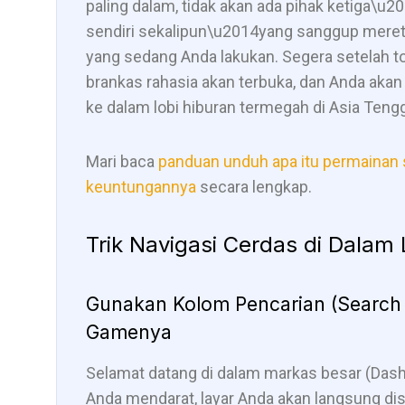
paling dalam, tidak akan ada pihak ketiga\u
sendiri sekalipun\u2014yang sanggup meretas
yang sedang Anda lakukan. Segera setelah 
brankas rahasia akan terbuka, dan Anda akan 
ke dalam lobi hiburan termegah di Asia Tengg
Mari baca
panduan unduh apa itu permainan 
keuntungannya
secara lengkap.
Trik Navigasi Cerdas di Dalam 
Gunakan Kolom Pencarian (Search 
Gamenya
Selamat datang di dalam markas besar (Dashb
Anda mendarat, layar Anda akan langsung d