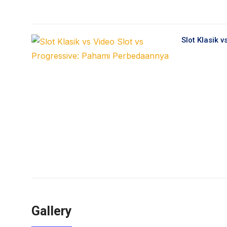
Slot Klasik 
Gallery