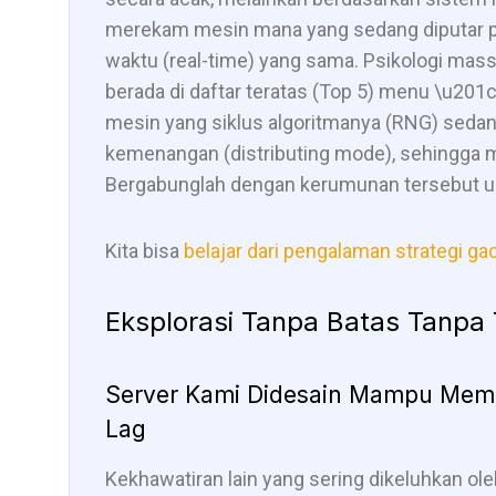
merekam mesin mana yang sedang diputar pa
waktu (real-time) yang sama. Psikologi ma
berada di daftar teratas (Top 5) menu \u2
mesin yang siklus algoritmanya (RNG) sed
kemenangan (distributing mode), sehingg
Bergabunglah dengan kerumunan tersebut un
Kita bisa
belajar dari pengalaman strategi gac
Eksplorasi Tanpa Batas Tanpa 
Server Kami Didesain Mampu Memu
Lag
Kekhawatiran lain yang sering dikeluhkan o