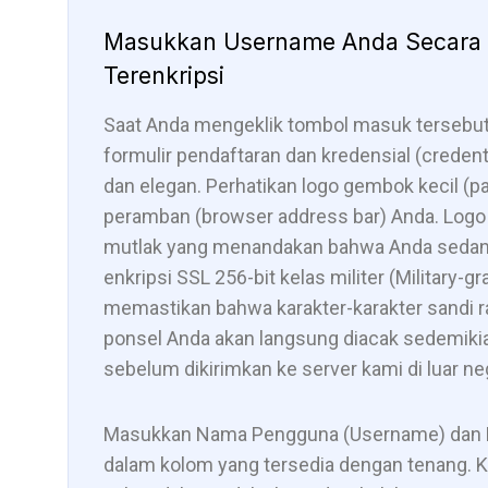
Masukkan Username Anda Secara
Terenkripsi
Saat Anda mengeklik tombol masuk tersebut
formulir pendaftaran dan kredensial (creden
dan elegan. Perhatikan logo gembok kecil (p
peramban (browser address bar) Anda. Logo 
mutlak yang menandakan bahwa Anda sedang
enkripsi SSL 256-bit kelas militer (Military-g
memastikan bahwa karakter-karakter sandi ra
ponsel Anda akan langsung diacak sedemikia
sebelum dikirimkan ke server kami di luar neg
Masukkan Nama Pengguna (Username) dan Ka
dalam kolom yang tersedia dengan tenang. 