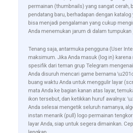
permainan (thumbnails) yang sangat cerah, b
pendatang baru, berhadapan dengan katalog ya
bisa menjadi pengalaman yang cukup mengin
Anda menemukan jarum di dalam tumpukan je
Tenang saja, antarmuka pengguna (User Inter
maksimum. Jika Anda masuk (log in) karen
spesifik dari teman grup Telegram mengenai
Anda disuruh mencari game bernama \u201
buang waktu Anda untuk menggulir layar (scr
mata Anda ke bagian kanan atas layar, temuk
ikon tersebut, dan ketikkan huruf awalnya:
Anda selesai mengetik seluruh namanya, alg
instan menarik (pull) logo permainan tengko
layar Anda, siap untuk segera dimainkan. Ce
lengkap.