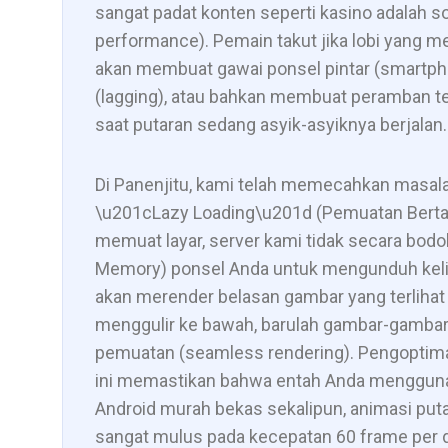
sangat padat konten seperti kasino adalah 
performance). Pemain takut jika lobi yang m
akan membuat gawai ponsel pintar (smartph
(lagging), atau bahkan membuat peramban ter
saat putaran sedang asyik-asyiknya berjalan.
Di Panenjitu, kami telah memecahkan masala
\u201cLazy Loading\u201d (Pemuatan Bertaha
memuat layar, server kami tidak secara 
Memory) ponsel Anda untuk mengunduh keli
akan merender belasan gambar yang terlihat 
menggulir ke bawah, barulah gambar-gambar 
pemuatan (seamless rendering). Pengoptimal
ini memastikan bahwa entah Anda menggunak
Android murah bekas sekalipun, animasi puta
sangat mulus pada kecepatan 60 frame per d