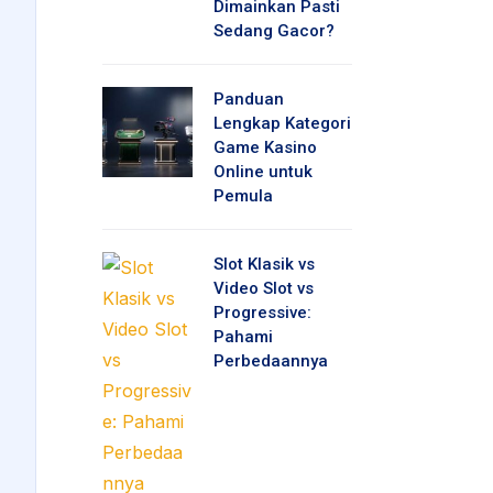
Dimainkan Pasti
Sedang Gacor?
Panduan
Lengkap Kategori
Game Kasino
Online untuk
Pemula
Slot Klasik vs
Video Slot vs
Progressive:
Pahami
Perbedaannya