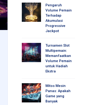
Pengaruh
Volume Pemain
Terhadap
Akumulasi
Progressive
Jackpot
Turnamen Slot
Multipemain:
Memanfaatkan
Volume Pemain
untuk Hadiah
Ekstra
Mitos Mesin
Panas: Apakah
Game yang
Banyak