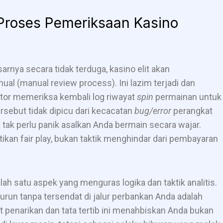
Proses Pemeriksaan Kasino
rnya secara tidak terduga, kasino elit akan
l (manual review process). Ini lazim terjadi dan
tor memeriksa kembali log riwayat
spin
permainan untuk
ebut tidak dipicu dari kecacatan
bug/error
perangkat
 tak perlu panik asalkan Anda bermain secara wajar.
kan fair play, bukan taktik menghindar dari pembayaran
h satu aspek yang menguras logika dan taktik analitis.
un tanpa tersendat di jalur perbankan Anda adalah
t penarikan dan tata tertib ini menahbiskan Anda bukan