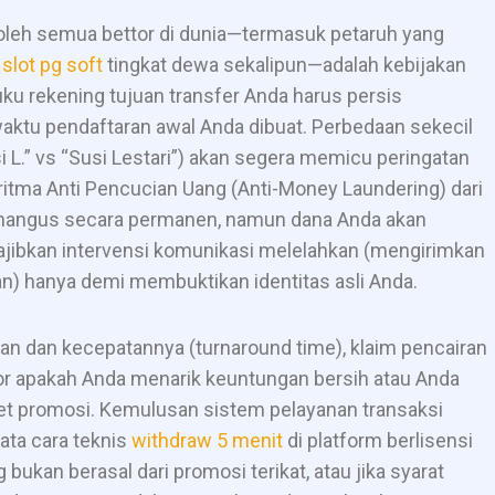
i oleh semua bettor di dunia—termasuk petaruh yang
 slot pg soft
tingkat dewa sekalipun—adalah kebijakan
ku rekening tujuan transfer Anda harus persis
ktu pendaftaran awal Anda dibuat. Perbedaan sekecil
i L.” vs “Susi Lestari”) akan segera memicu peringatan
ritma Anti Pencucian Uang (Anti-Money Laundering) dari
 hangus secara permanen, namun dana Anda akan
ajibkan intervensi komunikasi melelahkan (mengirimkan
n) hanya demi membuktikan identitas asli Anda.
an dan kecepatannya (turnaround time), klaim pencairan
tor apakah Anda menarik keuntungan bersih atau Anda
et promosi. Kemulusan sistem pelayanan transaksi
tata cara teknis
withdraw 5 menit
di platform berlisensi
bukan berasal dari promosi terikat, atau jika syarat