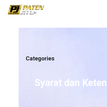
Categories
Syarat dan Keten