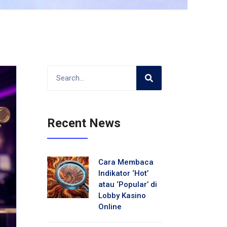
Recent News
Cara Membaca
Indikator ‘Hot’
atau ‘Popular’ di
Lobby Kasino
Online