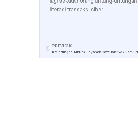
lagi sekadar orang untung-untungan 
literasi transaksi siber.
PREVIOUS