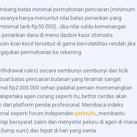
lai ambang batas minimal permohonan pencairan (minimum
biasanya hanya menuntut nilai batas penarikan yang
 minimal tarik Rp50.000). Jika nilai saldo kemenangan
m penarikan dana di menu dasbor kasir otomatis
n-koin kecil tersebut di game bervolatilitas rendah jika
gajukan permohonan ke rekening.
withdrawal rules) secara sembunyi-sembunyi dan licik
buat batas pencairan bulanan yang teramat sangat
imal Rp2.000.000 sehari padahal pemain memenangkan
malapetaka agen curang seperti itu, bettor cerdas akan
 dari platform penilai profesional. Membaca indeks
ternal seperti forum independen
patenjitu
, membantu
ap bersyarat zalim dan menyetor peluru di agen di mana
 (lump sum) dan tepat di hari yang sama.