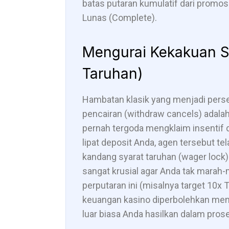
batas putaran kumulatif dari promo
Lunas (Complete).
Mengurai Kekakuan Sy
Taruhan)
Hambatan klasik yang menjadi perse
pencairan (withdraw cancels) adal
pernah tergoda mengklaim insentif 
lipat deposit Anda, agen tersebut 
kandang syarat taruhan (wager lock)
sangat krusial agar Anda tak marah-
perputaran ini (misalnya target 10x
keuangan kasino diperbolehkan me
luar biasa Anda hasilkan dalam pros