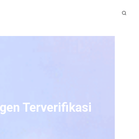
gen Terverifikasi