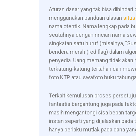
Aturan dasar yang tak bisa dihindar
menggunakan panduan ulasan
situs
nama otentik. Nama lengkap pada bu
seutuhnya dengan rincian nama sewa
singkatan satu huruf (misalnya, “Sus
bendera merah (red flag) dalam algo
penyedia. Uang memang tidak akan
terkatung-katung tertahan dan mew
foto KTP atau swafoto buku tabunga
Terkait kemulusan proses persetuju
fantastis bergantung juga pada fak
masih mengantongi sisa beban targ
instan seperti yang dijelaskan pada 
hanya berlaku mutlak pada dana yang 