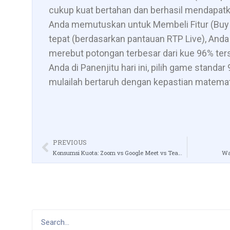
cukup kuat bertahan dan berhasil mendapatkan
Anda memutuskan untuk Membeli Fitur (Buy S
tepat (berdasarkan pantauan RTP Live), Anda
merebut potongan terbesar dari kue 96% ter
Anda di Panenjitu hari ini, pilih game standar
mulailah bertaruh dengan kepastian matemati
PREVIOUS
Konsumsi Kuota: Zoom vs Google Meet vs Teams vs Main Slot
Wa