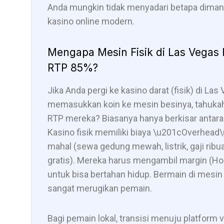
Anda mungkin tidak menyadari betapa dima
kasino online modern.
Mengapa Mesin Fisik di Las Vegas 
RTP 85%?
Jika Anda pergi ke kasino darat (fisik) di La
memasukkan koin ke mesin besinya, tahukah
RTP mereka? Biasanya hanya berkisar antara
Kasino fisik memiliki biaya \u201cOverhead
mahal (sewa gedung mewah, listrik, gaji ri
gratis). Mereka harus mengambil margin (H
untuk bisa bertahan hidup. Bermain di mesin
sangat merugikan pemain.
Bagi pemain lokal, transisi menuju platform vi