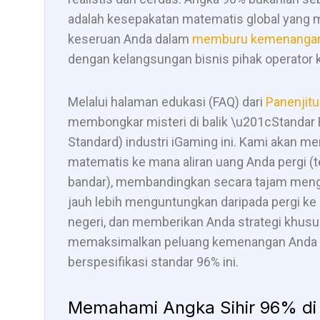
adalah kesepakatan matematis global yang
keseruan Anda dalam
memburu kemenangan
dengan kelangsungan bisnis pihak operator 
Melalui halaman edukasi (FAQ) dari
Panenjitu
membongkar misteri di balik \u201cStanda
Standard) industri iGaming ini. Kami akan 
matematis ke mana aliran uang Anda pergi (
bandar), membandingkan secara tajam meng
jauh lebih menguntungkan daripada pergi ke ka
negeri, dan memberikan Anda strategi khusu
memaksimalkan peluang kemenangan Anda 
berspesifikasi standar 96% ini.
Memahami Angka Sihir 96% di