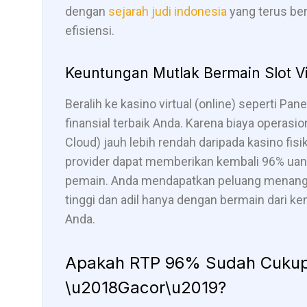
dengan
sejarah judi indonesia
yang terus be
efisiensi.
Keuntungan Mutlak Bermain Slot Vir
Beralih ke kasino virtual (online) seperti Pa
finansial terbaik Anda. Karena biaya operasio
Cloud) jauh lebih rendah daripada kasino fisi
provider dapat memberikan kembali 96% uan
pemain. Anda mendapatkan peluang menang 
tinggi dan adil hanya dengan bermain dari 
Anda.
Apakah RTP 96% Sudah Cuku
\u2018Gacor\u2019?