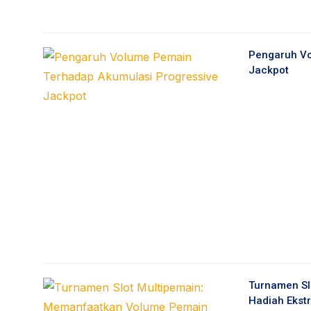
Pengaruh Vo
Jackpot
Turnamen Sl
Hadiah Ekst