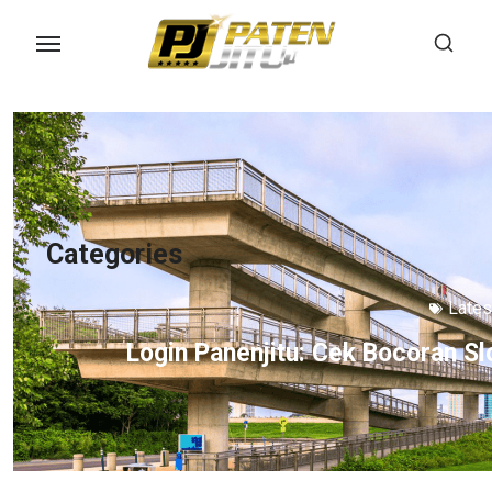
Categories
Lates
Login Panenjitu: Cek Bocoran Slo