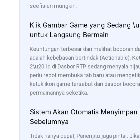
seefisien mungkin.
Klik Gambar Game yang Sedang \u
untuk Langsung Bermain
Keuntungan terbesar dari melihat bocoran d
adalah kebebasan bertindak (Actionable). K
2\u201d di Dasbor RTP sedang menyala hijau
perlu repot membuka tab baru atau mengeti
ketuk ikon game tersebut dari dasbor bocor
permainannya seketika.
Sistem Akan Otomatis Menyimpan 
Sebelumnya
Tidak hanya cepat, Panenjitu juga pintar. J