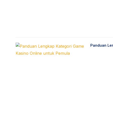
Panduan Len