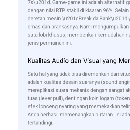
7s\u201d. Game-game ini adalah alternatif g
dengan nilai RTP stabil di kisaran 96%. Sel
deretan mesin \u201cBreak da Bank\u201d y
emas dan brankasnya. Kami mengumpulkan s
satu lobi khusus, memberikan kemudahan n
jenis permainan ini.
Kualitas Audio dan Visual yang 
Satu hal yang tidak bisa diremehkan dari situ
adalah kualitas desain suaranya (sound eng
mereplikasi suara mekanis dengan sangat ak
tuas (lever pull), dentingan koin logam (to
efek lonceng nyaring yang memekakkan teli
Anda berhasil memenangkan putaran. Ini ada
tertandingi.