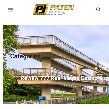
Categories
Lates
Review 777 Real Vegas Casino Slots