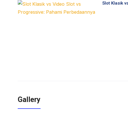
Slot Klasik 
Gallery