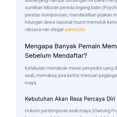
ditelanjangi hampa; bimbingan ini bakal me
suntikan hiburan pereda tegang batin (Psych
peretas kompensasi, mendaratkan pijakan m
hitungan dewa rasional murni memeluk keme
raksasa nan elegan
panenjitu
.
Mengapa Banyak Pemain Memv
Sebelum Mendaftar?
Ketakutan menabrak mesin penyedot uang d
asali, memaksa jiwa bettor mencari pegangan
maya.
Kebutuhan Akan Rasa Percaya Diri 
Hukum pertempuran asali maya (iGaming Psyc