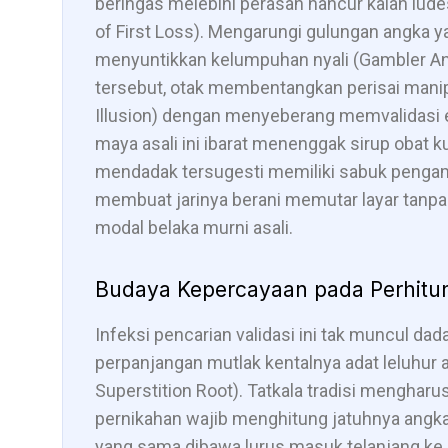
beringas melebihi perasan hancur kalah lude
of First Loss). Mengarungi gulungan angka ya
menyuntikkan kelumpuhan nyali (Gambler An
tersebut, otak membentangkan perisai mani
Illusion) dengan menyeberang memvalidasi ej
maya asali ini ibarat menenggak sirup obat k
mendadak tersugesti memiliki sabuk pengama
membuat jarinya berani memutar layar tanp
modal belaka murni asali.
Budaya Kepercayaan pada Perhitu
Infeksi pencarian validasi ini tak muncul dad
perpanjangan mutlak kentalnya adat leluhur a
Superstition Root). Tatkala tradisi menghar
pernikahan wajib menghitung jatuhnya angka 
yang sama dibawa lurus masuk telanjang ke 