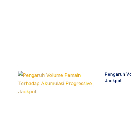
Pengaruh Vo
Jackpot