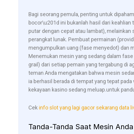
Bagi seorang pemula, penting untuk dipa
bocor\u201d ini bukanlah hasil dari keahlia
putar dengan cepat atau lambat), melainkan 
perangkat lunak. Pembuat permainan (provi
mengumpulkan uang (fase menyedot) dan me
Menemukan mesin yang sedang dalam fase bo
grail) dari setiap pemain yang tergabung di 
teman Anda mengatakan bahwa mesin sedang
ia berhasil berada di tempat yang tepat pada
kekayaan kasino sedang meluap.untuk pandu
Cek
info slot yang lagi gacor sekarang data li
Tanda-Tanda Saat Mesin Anda