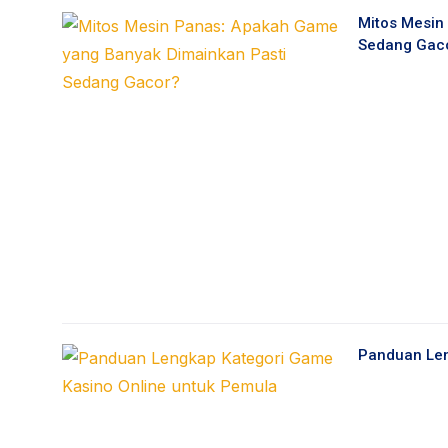
Mitos Mesin
Sedang Gac
Panduan Len