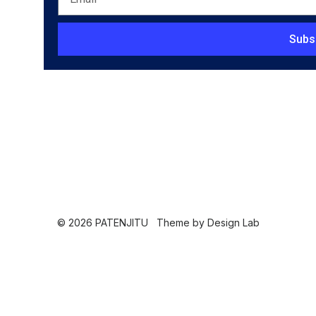
Subs
© 2026 PATENJITU
Theme by
Design Lab