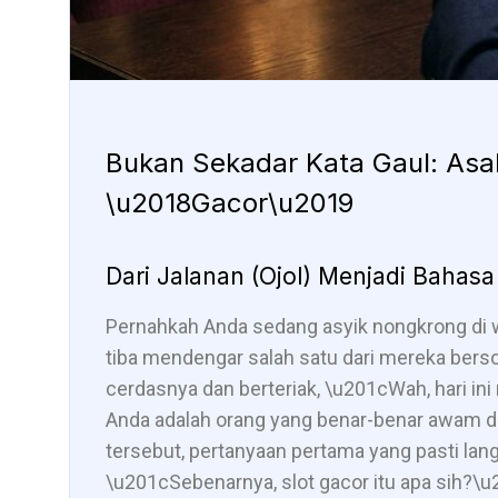
Bukan Sekadar Kata Gaul: Asal 
\u2018Gacor\u2019
Dari Jalanan (Ojol) Menjadi Bahasa
Pernahkah Anda sedang asyik nongkrong di w
tiba mendengar salah satu dari mereka bers
cerdasnya dan berteriak, \u201cWah, hari in
Anda adalah orang yang benar-benar awam da
tersebut, pertanyaan pertama yang pasti lang
\u201cSebenarnya, slot gacor itu apa sih?\u2