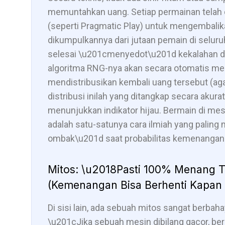
memuntahkan uang. Setiap permainan telah 
(seperti Pragmatic Play) untuk mengembalikan
dikumpulkannya dari jutaan pemain di seluru
selesai \u201cmenyedot\u201d kekalahan dal
algoritma RNG-nya akan secara otomatis meny
mendistribusikan kembali uang tersebut (aga
distribusi inilah yang ditangkap secara akurat
menunjukkan indikator hijau. Bermain di mes
adalah satu-satunya cara ilmiah yang palin
ombak\u201d saat probabilitas kemenangan be
Mitos: \u2018Pasti 100% Menang 
(Kemenangan Bisa Berhenti Kapan 
Di sisi lain, ada sebuah mitos sangat berbah
\u201cJika sebuah mesin dibilang gacor, ber