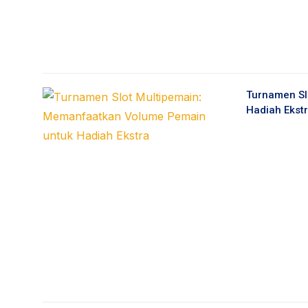
Turnamen Sl
Hadiah Ekst